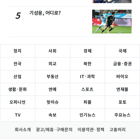
기성용, 어디로?
5
정치
사회
경제
국제
전국
외교
북한
금융·증권
산업
부동산
IT·과학
바이오
생활·문화
연예
스포츠
연재물
오피니언
핫이슈
피플
포토
TV
속보
인기뉴스
주요뉴스
회사소개
광고/제휴·구매문의
이용약관·정책
고충처리