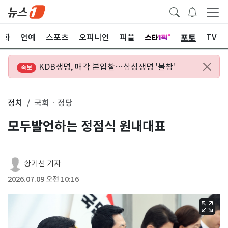
포토
문화
연예
스포츠
오피니언
피플
TV
KDB생명, 매각 본입찰…삼성생명 '불참'
속보
정치
국회ㆍ정당
모두발언하는 정점식 원내대표
황기선 기자
2026.07.09 오전 10:16