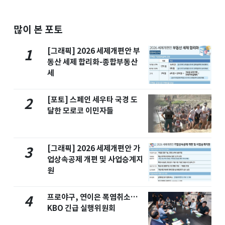
많이 본 포토
[그래픽] 2026 세제개편안 부
1
동산 세제 합리화-종합부동산
세
[포토] 스페인 세우타 국경 도
2
달한 모로코 이민자들
[그래픽] 2026 세제개편안 가
3
업상속공제 개편 및 사업승계지
원
프로야구, 연이은 폭염취소…
4
KBO 긴급 실행위원회