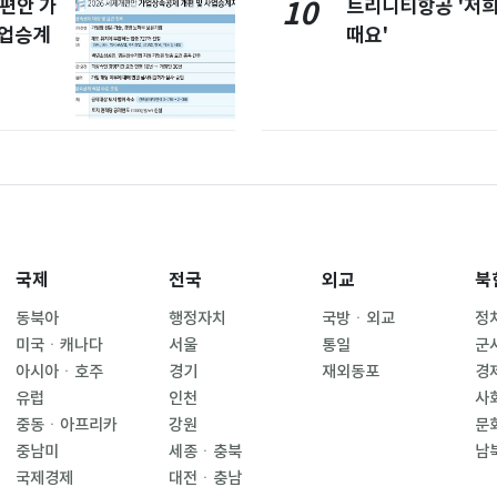
개편안 가
트리니티항공 '저희
10
사업승계
때요'
국제
전국
외교
북
동북아
행정자치
국방ㆍ외교
정
미국ㆍ캐나다
서울
통일
군
아시아ㆍ호주
경기
재외동포
경
유럽
인천
사
중동ㆍ아프리카
강원
문
중남미
세종ㆍ충북
남
국제경제
대전ㆍ충남