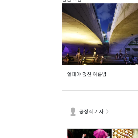
열대야 덮친 여름밤
공정식 기자