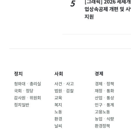
[그래픽] 2026 세제
5
업상속공제 개편 및 
지원
정치
사회
경제
청와대ㆍ총리실
사건ㆍ사고
경제ㆍ정책
국회ㆍ정당
법원ㆍ검찰
재정ㆍ통화
감사원ㆍ위원회
교육
산업ㆍ통상
정치일반
복지
인구ㆍ통계
노동
고용노동
환경
농업ㆍ식량
날씨
환경정책