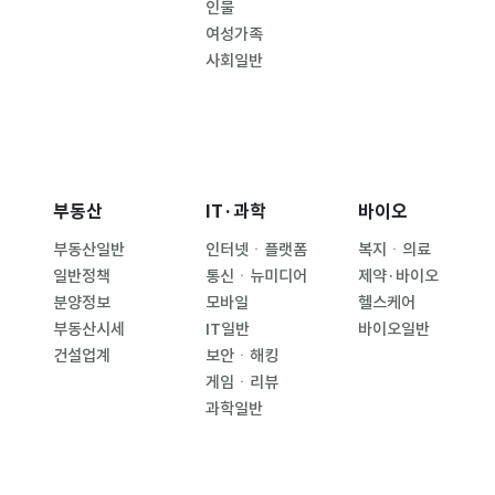
인물
여성가족
사회일반
부동산
IT·과학
바이오
부동산일반
인터넷ㆍ플랫폼
복지ㆍ의료
일반정책
통신ㆍ뉴미디어
제약·바이오
분양정보
모바일
헬스케어
부동산시세
IT일반
바이오일반
건설업계
보안ㆍ해킹
게임ㆍ리뷰
과학일반