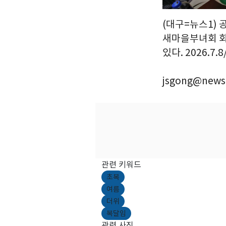
(대구=뉴스1) 
새마을부녀회 회
있다. 2026.7.
jsgong@news
관련 키워드
초복
여름
더위
복달임
관련 사진