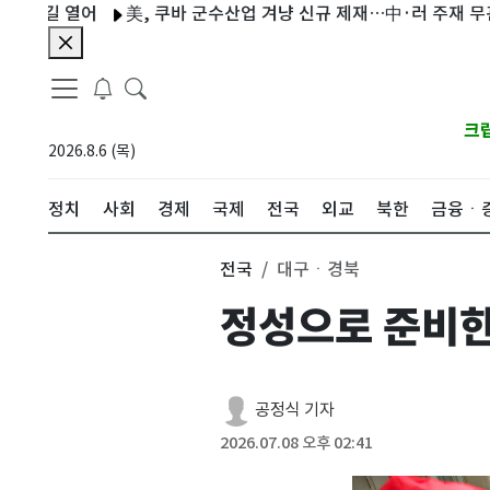
 열어
美, 쿠바 군수산업 겨냥 신규 제재…中·러 주재 무관도 포
크
2026.8.6 (목)
정치
사회
경제
국제
전국
외교
북한
금융ㆍ
전국
대구ㆍ경북
정성으로 준비한
공정식 기자
2026.07.08 오후 02:41