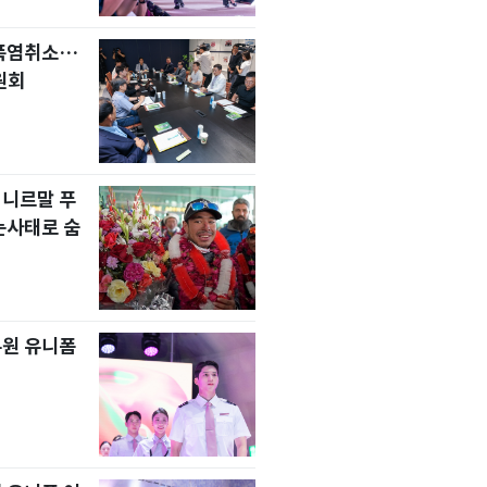
 폭염취소…
원회
 니르말 푸
눈사태로 숨
무원 유니폼