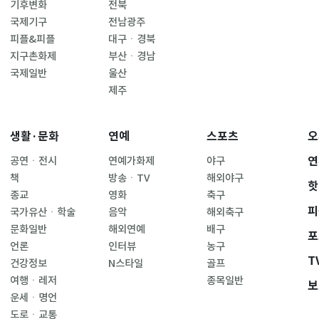
기후변화
전북
국제기구
전남광주
피플&피플
대구ㆍ경북
지구촌화제
부산ㆍ경남
국제일반
울산
제주
생활·문화
연예
스포츠
오
연
공연ㆍ전시
연예가화제
야구
책
방송ㆍTV
해외야구
핫
종교
영화
축구
피
국가유산ㆍ학술
음악
해외축구
문화일반
해외연예
배구
포
언론
인터뷰
농구
T
건강정보
N스타일
골프
여행ㆍ레저
종목일반
보
운세ㆍ명언
도로ㆍ교통