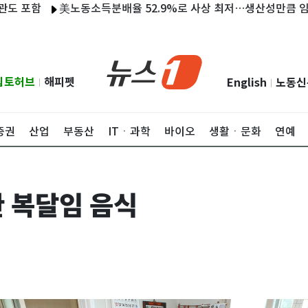
함
美노동소득분배율 52.9%로 사상 최저…생산성만큼 임금 못 올
립토허브
해피펫
English
노동신
|
|
증권
산업
부동산
ITㆍ과학
바이오
생활ㆍ문화
연예
 복달임 음식