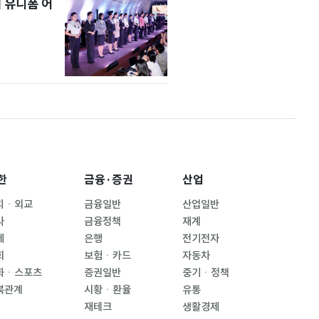
 유니폼 어
한
금융·증권
산업
치ㆍ외교
금융일반
산업일반
사
금융정책
재계
제
은행
전기전자
회
보험ㆍ카드
자동차
화ㆍ스포츠
증권일반
중기ㆍ정책
북관계
시황ㆍ환율
유통
재테크
생활경제