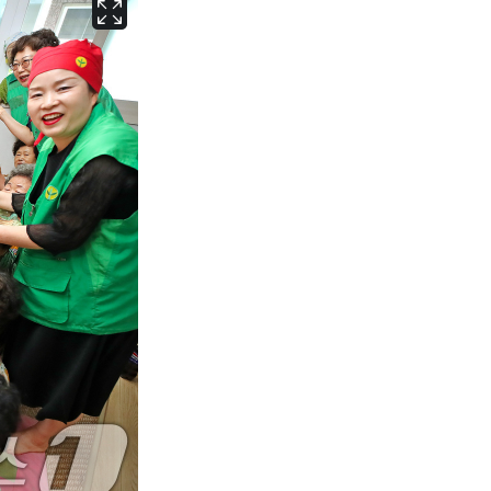
서울
31
℃
부산
27
℃
대구
28
℃
인천
29
℃
광주
27
℃
대전
27
℃
울산
26
℃
강릉
24
℃
제주
27
℃