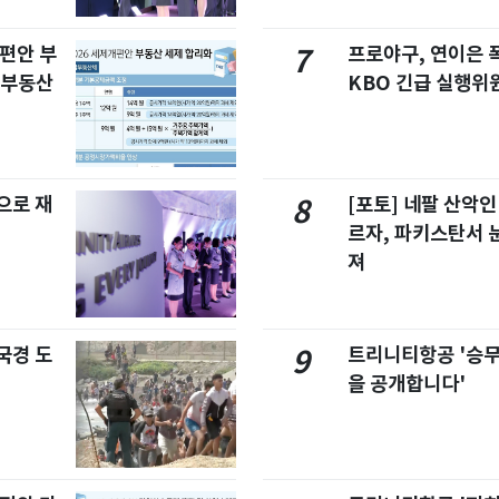
개편안 부
프로야구, 연이은
7
합부동산
KBO 긴급 실행위
으로 재
[포토] 네팔 산악인
8
르자, 파키스탄서 
져
국경 도
트리니티항공 '승
9
을 공개합니다'