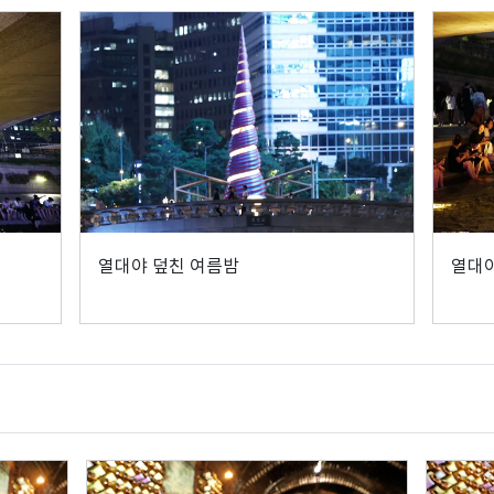
열대야 덮친 여름밤
열대야