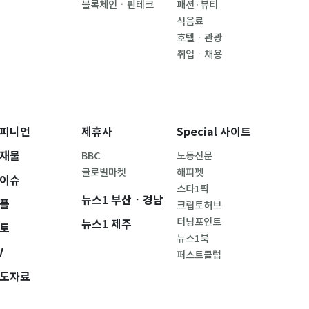
블록체인ㆍ핀테크
패션·뷰티
식음료
호텔ㆍ관광
취업ㆍ채용
피니언
제휴사
Special 사이트
재물
BBC
노동신문
글로벌마켓
해피펫
이슈
스타1픽
뉴스1 부산ㆍ경남
플
크립토허브
터닝포인트
뉴스1 제주
토
뉴스1북
V
퍼스트클럽
도자료