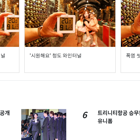
터널
'시원해요' 청도 와인터널
폭염 
 공개
트리니티항공 승무
6
유니폼