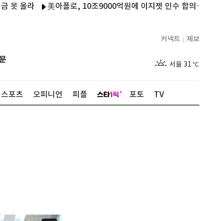
라
美아폴로, 10조9000억원에 이지젯 인수 합의…상장폐지 추진
커넥트
제보
|
제주
27
℃
문
서울
31
℃
부산
27
℃
스포츠
오피니언
피플
포토
TV
대구
28
℃
인천
29
℃
광주
27
℃
대전
27
℃
울산
26
℃
강릉
24
℃
제주
27
℃