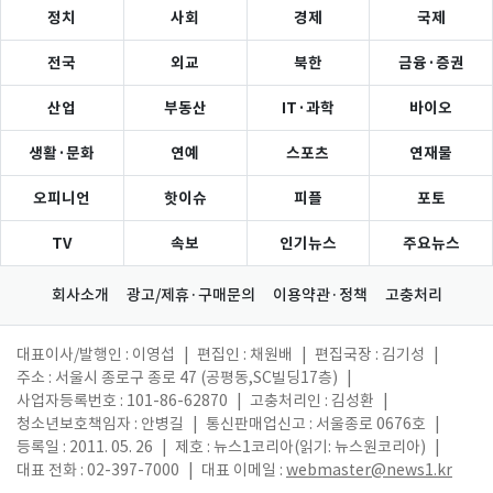
정치
사회
경제
국제
전국
외교
북한
금융·증권
산업
부동산
IT·과학
바이오
생활·문화
연예
스포츠
연재물
오피니언
핫이슈
피플
포토
TV
속보
인기뉴스
주요뉴스
회사소개
광고/제휴·구매문의
이용약관·정책
고충처리
대표이사/발행인 : 이영섭
|
편집인 : 채원배
|
편집국장 : 김기성
|
주소 : 서울시 종로구 종로 47 (공평동,SC빌딩17층)
|
사업자등록번호 : 101-86-62870
|
고충처리인 : 김성환
|
청소년보호책임자 : 안병길
|
통신판매업신고 : 서울종로 0676호
|
등록일 : 2011. 05. 26
|
제호 : 뉴스1코리아(읽기: 뉴스원코리아)
|
대표 전화 : 02-397-7000
|
대표 이메일 :
webmaster@news1.kr