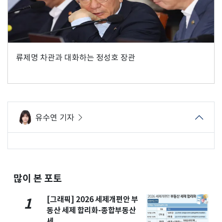
류제명 차관과 대화하는 정성호 장관
유수연 기자
많이 본 포토
[그래픽] 2026 세제개편안 부
1
동산 세제 합리화-종합부동산
세