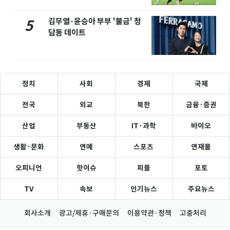
김무열·윤승아 부부 '불금' 청
5
담동 데이트
정치
사회
경제
국제
전국
외교
북한
금융·증권
산업
부동산
IT·과학
바이오
생활·문화
연예
스포츠
연재물
오피니언
핫이슈
피플
포토
TV
속보
인기뉴스
주요뉴스
회사소개
광고/제휴·구매문의
이용약관·정책
고충처리