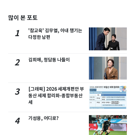
많이 본 포토
'참교육' 김무열, 아내 챙기는
1
다정한 남편
김희애, 청담동 나들이
2
[그래픽] 2026 세제개편안 부
3
동산 세제 합리화-종합부동산
세
기성용, 어디로?
4