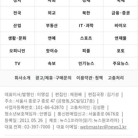
정치
사회
경제
국제
전국
외교
북한
금융·증권
산업
부동산
IT·과학
바이오
생활·문화
연예
스포츠
연재물
오피니언
핫이슈
피플
포토
TV
속보
인기뉴스
주요뉴스
회사소개
광고/제휴·구매문의
이용약관·정책
고충처리
대표이사/발행인 : 이영섭
|
편집인 : 채원배
|
편집국장 : 김기성
|
주소 : 서울시 종로구 종로 47 (공평동,SC빌딩17층)
|
사업자등록번호 : 101-86-62870
|
고충처리인 : 김성환
|
청소년보호책임자 : 안병길
|
통신판매업신고 : 서울종로 0676호
|
등록일 : 2011. 05. 26
|
제호 : 뉴스1코리아(읽기: 뉴스원코리아)
|
대표 전화 : 02-397-7000
|
대표 이메일 :
webmaster@news1.kr