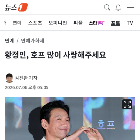
포토
문화
연예
스포츠
오피니언
피플
TV
연예
연예가화제
황정민, 호프 많이 사랑해주세요
김진환 기자
2026.07.06 오후 05:05