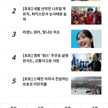
[포토] 네팔 산악인 니르말 푸
2
르자, 파키스탄서 눈사태로 숨
져
리센느 원이, 빛나는 미소
3
[포토] 영화 '원스' 주인공 글렌
4
한사드, 교통사고로 사망
[포토] 스페인 자치시 진입하는
5
모로코 이민자들