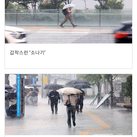
갑작스런 '소나기'