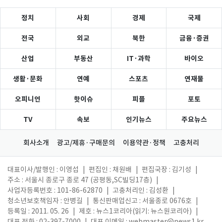
정치
사회
경제
국제
전국
외교
북한
금융·증권
산업
부동산
IT·과학
바이오
생활·문화
연예
스포츠
연재물
오피니언
핫이슈
피플
포토
TV
속보
인기뉴스
주요뉴스
회사소개
광고/제휴·구매문의
이용약관·정책
고충처리
대표이사/발행인 : 이영섭
|
편집인 : 채원배
|
편집국장 : 김기성
|
주소 : 서울시 종로구 종로 47 (공평동,SC빌딩17층)
|
사업자등록번호 : 101-86-62870
|
고충처리인 : 김성환
|
청소년보호책임자 : 안병길
|
통신판매업신고 : 서울종로 0676호
|
등록일 : 2011. 05. 26
|
제호 : 뉴스1코리아(읽기: 뉴스원코리아)
|
대표 전화 : 02-397-7000
|
대표 이메일 :
webmaster@news1.kr