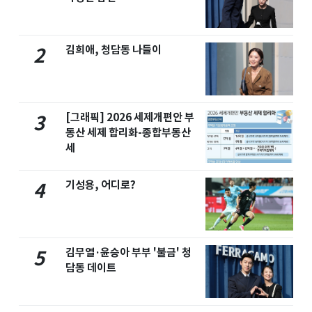
김희애, 청담동 나들이
2
[그래픽] 2026 세제개편안 부
3
동산 세제 합리화-종합부동산
세
기성용, 어디로?
4
김무열·윤승아 부부 '불금' 청
5
담동 데이트