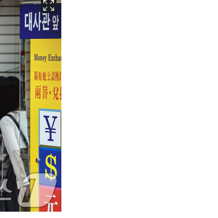
서울
31
℃
부산
31
℃
대구
31
℃
인천
33
℃
광주
32
℃
대전
32
℃
울산
30
℃
강릉
26
℃
제주
30
℃