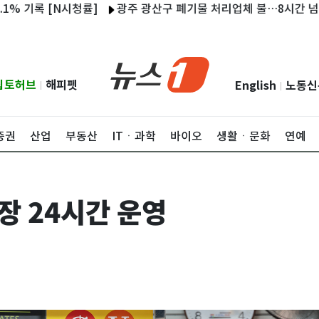
 [N시청률]
광주 광산구 폐기물 처리업체 불…8시간 넘게 잔불 
립토허브
해피펫
English
노동신
|
|
증권
산업
부동산
ITㆍ과학
바이오
생활ㆍ문화
연예
장 24시간 운영