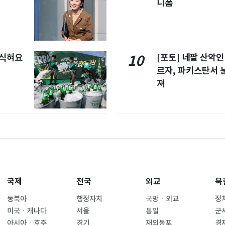
니폼
 식혀요
[포토] 네팔 산악인
10
르자, 파키스탄서 
져
국제
전국
외교
북
동북아
행정자치
국방ㆍ외교
정
미국ㆍ캐나다
서울
통일
군
아시아ㆍ호주
경기
재외동포
경