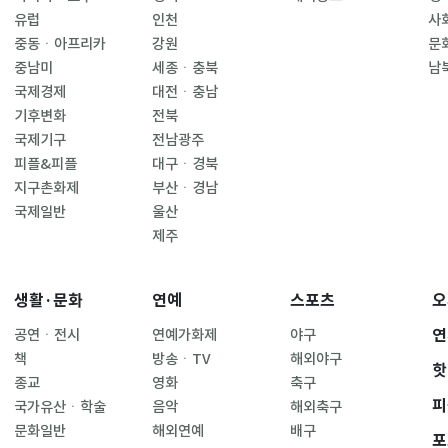
유럽
인천
사
중동ㆍ아프리카
강원
문
중남미
세종ㆍ충북
남
국제경제
대전ㆍ충남
기후변화
전북
국제기구
전남광주
피플&피플
대구ㆍ경북
지구촌화제
부산ㆍ경남
국제일반
울산
제주
생활·문화
연예
스포츠
오
연
공연ㆍ전시
연예가화제
야구
책
방송ㆍTV
해외야구
핫
종교
영화
축구
피
국가유산ㆍ학술
음악
해외축구
문화일반
해외연예
배구
포