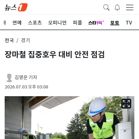
포토
문화
연예
스포츠
오피니언
피플
TV
전국
경기
장마철 집중호우 대비 안전 점검
김영운 기자
2026.07.03 오후 03:08