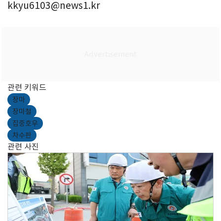
kkyu6103@news1.kr
관련 키워드
장마
장마철
집중호우
차수판
관련 사진