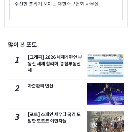
수선한 분위기 보이는 대한축구협회 사무실
많이 본 포토
[그래픽] 2026 세제개편안 부
1
동산 세제 합리화-종합부동산
세
차준환의 변신
2
[포토] 스페인 세우타 국경 도
3
달한 모로코 이민자들