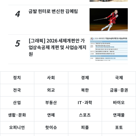
금발 헌터로 변신한 김예림
4
[그래픽] 2026 세제개편안 가
5
업상속공제 개편 및 사업승계지
원
정치
사회
경제
국제
전국
외교
북한
금융·증권
산업
부동산
IT·과학
바이오
생활·문화
연예
스포츠
연재물
오피니언
핫이슈
피플
포토