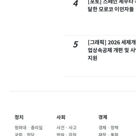
[포토] 스페인 세우타 
4
달한 모로코 이민자들
[그래픽] 2026 세제
5
업상속공제 개편 및 
지원
정치
사회
경제
청와대ㆍ총리실
사건ㆍ사고
경제ㆍ정책
국회ㆍ정당
법원ㆍ검찰
재정ㆍ통화