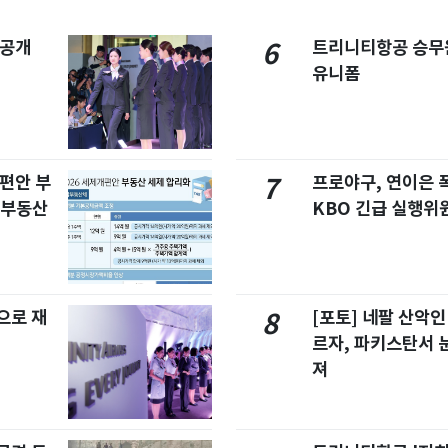
 공개
트리니티항공 승무
6
유니폼
개편안 부
프로야구, 연이은
7
합부동산
KBO 긴급 실행위
으로 재
[포토] 네팔 산악인
8
르자, 파키스탄서 
져