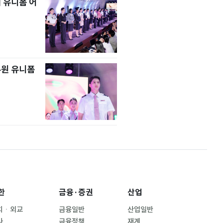
 유니폼 어
무원 유니폼
한
금융·증권
산업
치ㆍ외교
금융일반
산업일반
사
금융정책
재계