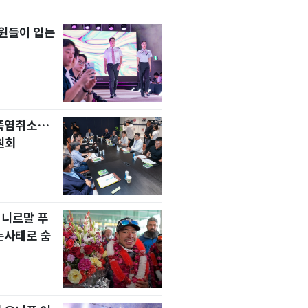
원들이 입는
 폭염취소…
원회
 니르말 푸
눈사태로 숨