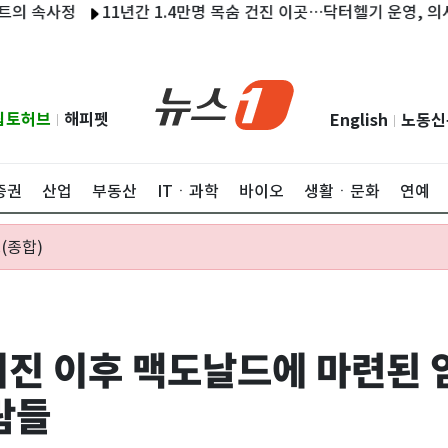
사정
11년간 1.4만명 목숨 건진 이곳…닥터헬기 운영, 의사충원 허
립토허브
해피펫
English
노동신
|
|
증권
산업
부동산
ITㆍ과학
바이오
생활ㆍ문화
연예
(종합)
 지진 이후 맥도날드에 마련된
람들