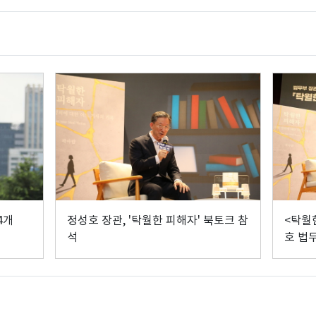
4개
정성호 장관, '탁월한 피해자' 북토크 참
<탁월
석
호 법