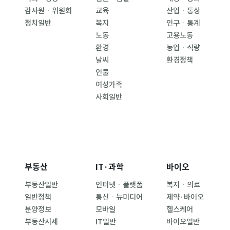
감사원ㆍ위원회
교육
산업ㆍ통상
정치일반
복지
인구ㆍ통계
노동
고용노동
환경
농업ㆍ식량
날씨
환경정책
인물
여성가족
사회일반
부동산
IT·과학
바이오
부동산일반
인터넷ㆍ플랫폼
복지ㆍ의료
일반정책
통신ㆍ뉴미디어
제약·바이오
분양정보
모바일
헬스케어
부동산시세
IT일반
바이오일반