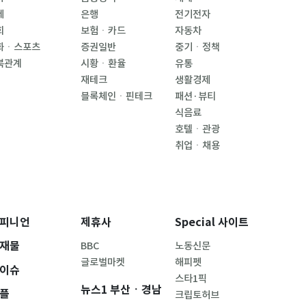
제
은행
전기전자
회
보험ㆍ카드
자동차
화ㆍ스포츠
증권일반
중기ㆍ정책
북관계
시황ㆍ환율
유통
재테크
생활경제
블록체인ㆍ핀테크
패션·뷰티
식음료
호텔ㆍ관광
취업ㆍ채용
피니언
제휴사
Special 사이트
재물
BBC
노동신문
글로벌마켓
해피펫
이슈
스타1픽
뉴스1 부산ㆍ경남
플
크립토허브