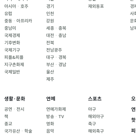
아시아ㆍ호주
경기
재외동포
경
유럽
인천
사
중동ㆍ아프리카
강원
문
중남미
세종ㆍ충북
남
국제경제
대전ㆍ충남
기후변화
전북
국제기구
전남광주
피플&피플
대구ㆍ경북
지구촌화제
부산ㆍ경남
국제일반
울산
제주
생활·문화
연예
스포츠
오
연
공연ㆍ전시
연예가화제
야구
책
방송ㆍTV
해외야구
핫
종교
영화
축구
피
국가유산ㆍ학술
음악
해외축구