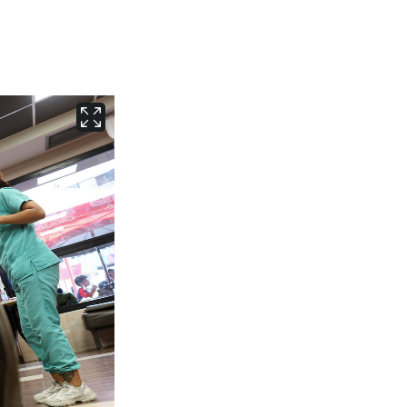
서울
28
℃
부산
26
℃
대구
26
℃
인천
28
℃
광주
25
℃
대전
26
℃
울산
24
℃
강릉
23
℃
제주
27
℃