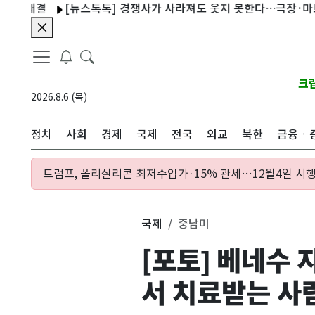
결
[뉴스톡톡] 경쟁사가 사라져도 웃지 못한다…극장·마트의 속
크
2026.8.6 (목)
정치
사회
경제
국제
전국
외교
북한
금융ㆍ
트럼프, 폴리실리콘 최저수입가·15% 관세…12월4일 시행
국제
중남미
[포토] 베네수
서 치료받는 사