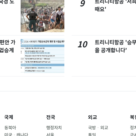
국경 도
트리니티항공 '저희
9
때요'
개편안 가
트리니티항공 '승
10
사업승계
을 공개합니다'
국제
전국
외교
북
동북아
행정자치
국방ㆍ외교
정
미국ㆍ캐나다
서울
통일
군