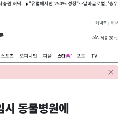
덕
"유럽에서만 250% 성장"…달바글로벌, '승무원 미스트' 의존
커넥트
제보
|
제주
27
℃
문
서울
28
℃
부산
26
℃
스포츠
오피니언
피플
포토
TV
대구
26
℃
인천
28
℃
광주
25
℃
대전
26
℃
 임시 동물병원에
울산
24
℃
강릉
23
℃
제주
27
℃