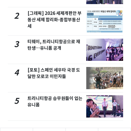
[그래픽] 2026 세제개편안 부
2
동산 세제 합리화-종합부동산
세
티웨이, 트리니티항공으로 재
3
탄생…유니폼 공개
[포토] 스페인 세우타 국경 도
4
달한 모로코 이민자들
트리니티항공 승무원들이 입는
5
유니폼