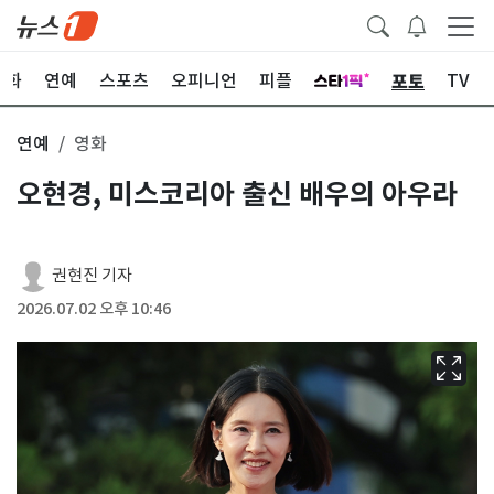
포토
문화
연예
스포츠
오피니언
피플
TV
연예
영화
오현경, 미스코리아 출신 배우의 아우라
권현진 기자
2026.07.02 오후 10:46