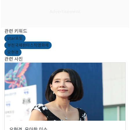
관련 키워드
star포토
부천국제판타스틱영화제
오현경
관련 사진
오현경, 우아한 미소