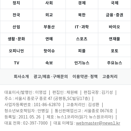
정치
사회
경제
국제
전국
외교
북한
금융·증권
산업
부동산
IT·과학
바이오
생활·문화
연예
스포츠
연재물
오피니언
핫이슈
피플
포토
TV
속보
인기뉴스
주요뉴스
회사소개
광고/제휴·구매문의
이용약관·정책
고충처리
대표이사/발행인 : 이영섭
|
편집인 : 채원배
|
편집국장 : 김기성
|
주소 : 서울시 종로구 종로 47 (공평동,SC빌딩17층)
|
사업자등록번호 : 101-86-62870
|
고충처리인 : 김성환
|
청소년보호책임자 : 안병길
|
통신판매업신고 : 서울종로 0676호
|
등록일 : 2011. 05. 26
|
제호 : 뉴스1코리아(읽기: 뉴스원코리아)
|
대표 전화 : 02-397-7000
|
대표 이메일 :
webmaster@news1.kr