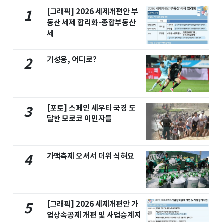
[그래픽] 2026 세제개편안 부
1
동산 세제 합리화-종합부동산
세
기성용, 어디로?
2
[포토] 스페인 세우타 국경 도
3
달한 모로코 이민자들
가맥축제 오셔서 더위 식혀요
4
[그래픽] 2026 세제개편안 가
5
업상속공제 개편 및 사업승계지