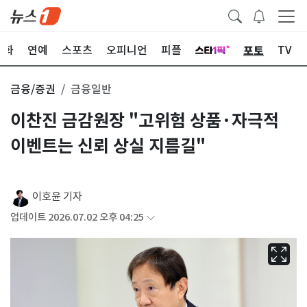
포토
문화
연예
스포츠
오피니언
피플
TV
금융/증권
금융일반
이찬진 금감원장 "고위험 상품·자극적
이벤트는 신뢰 상실 지름길"
이호윤 기자
업데이트 2026.07.02 오후 04:25