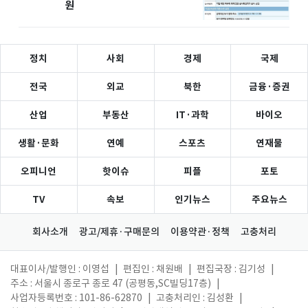
원
정치
사회
경제
국제
전국
외교
북한
금융·증권
산업
부동산
IT·과학
바이오
생활·문화
연예
스포츠
연재물
오피니언
핫이슈
피플
포토
TV
속보
인기뉴스
주요뉴스
회사소개
광고/제휴·구매문의
이용약관·정책
고충처리
대표이사/발행인 : 이영섭
|
편집인 : 채원배
|
편집국장 : 김기성
|
주소 : 서울시 종로구 종로 47 (공평동,SC빌딩17층)
|
사업자등록번호 : 101-86-62870
|
고충처리인 : 김성환
|