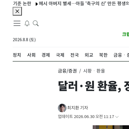
기준 논란
메시 아버지 별세…아들 '축구의 신' 만든 평생의 조력자
크
2026.8.8 (토)
정치
사회
경제
국제
전국
외교
북한
금융ㆍ
금융/증권
시황ㆍ환율
달러·원 환율, 
최지환 기자
업데이트 2026.06.30 오전 11:17