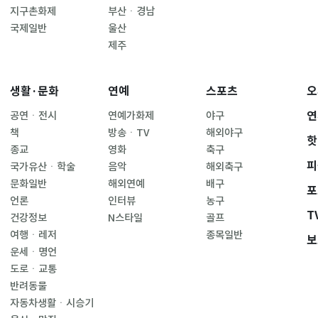
지구촌화제
부산ㆍ경남
국제일반
울산
제주
생활·문화
연예
스포츠
오
연
공연ㆍ전시
연예가화제
야구
책
방송ㆍTV
해외야구
핫
종교
영화
축구
피
국가유산ㆍ학술
음악
해외축구
문화일반
해외연예
배구
포
언론
인터뷰
농구
T
건강정보
N스타일
골프
여행ㆍ레저
종목일반
보
운세ㆍ명언
도로ㆍ교통
반려동물
자동차생활ㆍ시승기