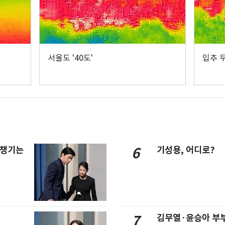
서울도 '40도'
입추 
 챙기는
기성용, 어디로?
6
김무열·윤승아 부부
7