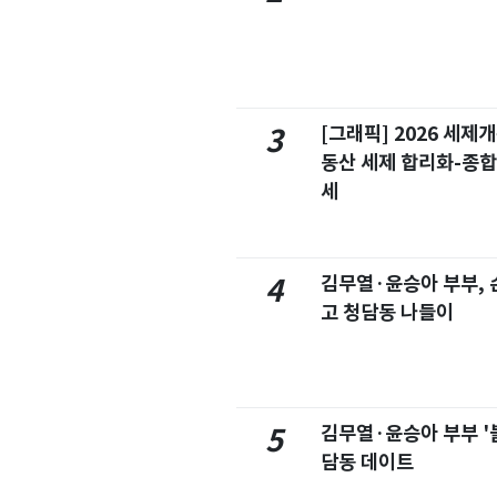
[그래픽] 2026 세제
3
동산 세제 합리화-종
세
김무열·윤승아 부부, 손
4
고 청담동 나들이
김무열·윤승아 부부 '
5
담동 데이트