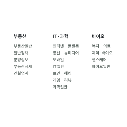
부동산
IT·과학
바이오
부동산일반
인터넷ㆍ플랫폼
복지ㆍ의료
일반정책
통신ㆍ뉴미디어
제약·바이오
분양정보
모바일
헬스케어
부동산시세
IT일반
바이오일반
건설업계
보안ㆍ해킹
게임ㆍ리뷰
과학일반