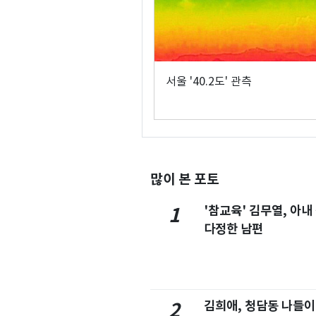
서울 '40.2도' 관측
많이 본 포토
'참교육' 김무열, 아내
1
다정한 남편
김희애, 청담동 나들이
2