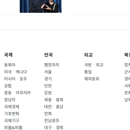
국제
전국
외교
북
동북아
행정자치
국방ㆍ외교
정
미국ㆍ캐나다
서울
통일
군
아시아ㆍ호주
경기
재외동포
경
유럽
인천
사
중동ㆍ아프리카
강원
문
중남미
세종ㆍ충북
남
국제경제
대전ㆍ충남
기후변화
전북
국제기구
전남광주
피플&피플
대구ㆍ경북