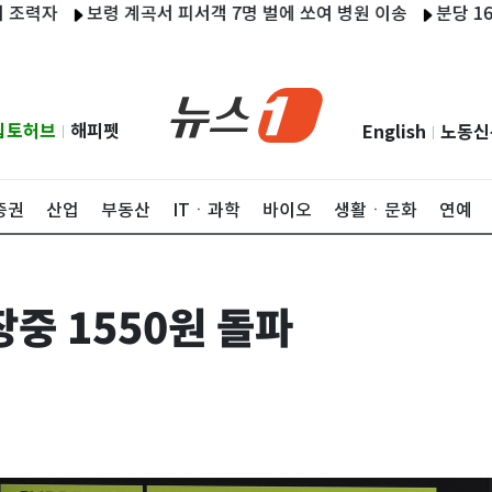
보령 계곡서 피서객 7명 벌에 쏘여 병원 이송
분당 1600세대
립토허브
해피펫
English
노동신
|
|
증권
산업
부동산
ITㆍ과학
바이오
생활ㆍ문화
연예
장중 1550원 돌파