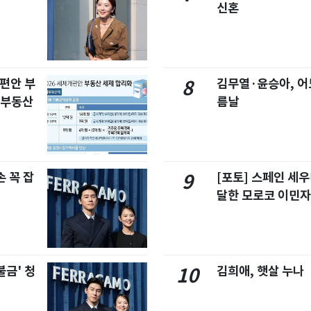
신혼
개편안 부
김무열·윤승아, 어
8
합부동산
름날
 꼭 잡
[포토] 스페인 세우
9
달한 모로코 이민
불금' 청
김희애, 햇살 누나
10