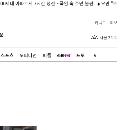
 아파트서 7시간 정전…폭염 속 주민 불편
오만 "호르무즈 협상 긍
커넥트
제보
|
제주
26
℃
문
서울
24
℃
부산
27
℃
스포츠
오피니언
피플
포토
TV
대구
27
℃
인천
25
℃
광주
27
℃
대전
27
℃
울산
26
℃
강릉
20
℃
제주
26
℃