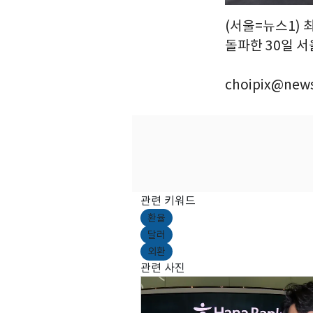
(서울=뉴스1) 
돌파한 30일 서
choipix@news
관련 키워드
환율
달러
외환
관련 사진