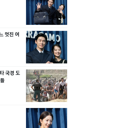
느 멋진 여
타 국경 도
자들