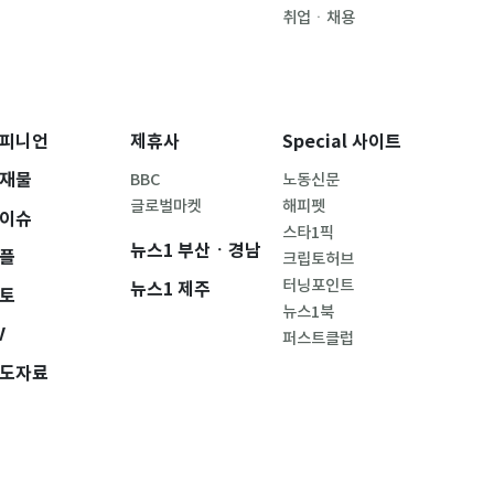
취업ㆍ채용
피니언
제휴사
Special 사이트
재물
BBC
노동신문
글로벌마켓
해피펫
이슈
스타1픽
뉴스1 부산ㆍ경남
플
크립토허브
터닝포인트
뉴스1 제주
토
뉴스1북
V
퍼스트클럽
도자료