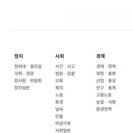
정치
사회
경제
청와대ㆍ총리실
사건ㆍ사고
경제ㆍ정책
국회ㆍ정당
법원ㆍ검찰
재정ㆍ통화
감사원ㆍ위원회
교육
산업ㆍ통상
정치일반
복지
인구ㆍ통계
노동
고용노동
환경
농업ㆍ식량
날씨
환경정책
인물
여성가족
사회일반