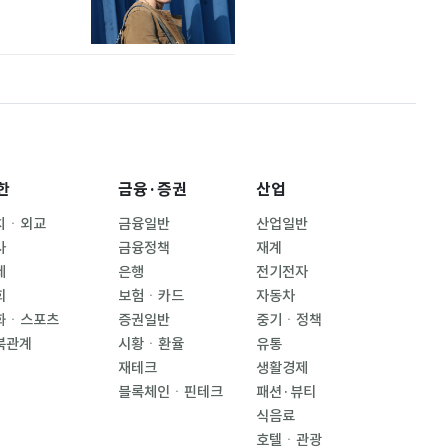
한
금융·증권
산업
치ㆍ외교
금융일반
산업일반
사
금융정책
재계
제
은행
전기전자
회
보험ㆍ카드
자동차
화ㆍ스포츠
증권일반
중기ㆍ정책
북관계
시황ㆍ환율
유통
재테크
생활경제
블록체인ㆍ핀테크
패션·뷰티
식음료
호텔ㆍ관광