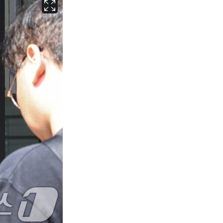
서울
24
℃
부산
27
℃
대구
27
℃
인천
25
℃
광주
27
℃
대전
27
℃
울산
26
℃
강릉
20
℃
제주
26
℃