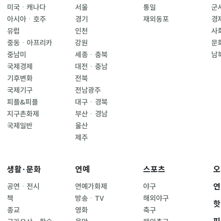
미국ㆍ캐나다
서울
통일
군
아시아ㆍ호주
경기
재외동포
경
유럽
인천
사
중동ㆍ아프리카
강원
문
중남미
세종ㆍ충북
남
국제경제
대전ㆍ충남
기후변화
전북
국제기구
전남광주
피플&피플
대구ㆍ경북
지구촌화제
부산ㆍ경남
국제일반
울산
제주
생활·문화
연예
스포츠
오
연
공연ㆍ전시
연예가화제
야구
책
방송ㆍTV
해외야구
핫
종교
영화
축구