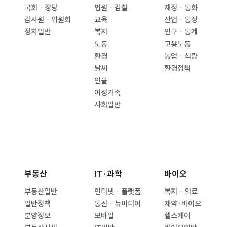
국회ㆍ정당
법원ㆍ검찰
재정ㆍ통화
감사원ㆍ위원회
교육
산업ㆍ통상
정치일반
복지
인구ㆍ통계
노동
고용노동
환경
농업ㆍ식량
날씨
환경정책
인물
여성가족
사회일반
부동산
IT·과학
바이오
부동산일반
인터넷ㆍ플랫폼
복지ㆍ의료
일반정책
통신ㆍ뉴미디어
제약·바이오
분양정보
모바일
헬스케어