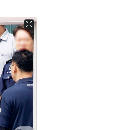
서울
36
℃
부산
32
℃
대구
36
℃
인천
35
℃
광주
36
℃
대전
35
℃
울산
31
℃
강릉
30
℃
제주
30
℃