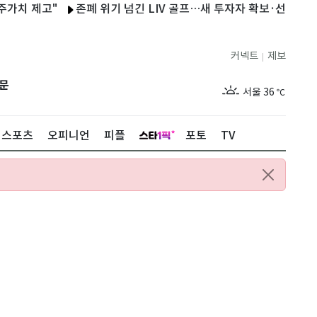
고"
존폐 위기 넘긴 LIV 골프…새 투자자 확보·선수 지분 확대
커넥트
제보
|
제주
30
℃
문
서울
36
℃
부산
32
℃
스포츠
오피니언
피플
포토
TV
대구
36
℃
인천
35
℃
광주
36
℃
대전
35
℃
울산
31
℃
강릉
30
℃
제주
30
℃