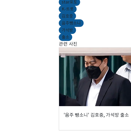
star포토
K-트롯
김호중
음주뺑소니
가석방
출소
관련 사진
'음주 뺑소니' 김호중, 가석방 출소