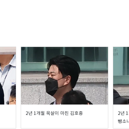
2년 1개월 옥살이 마친 김호중
2년 
뺑소니