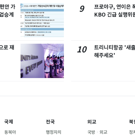
개편안 가
프로야구, 연이은
9
사업승계
KBO 긴급 실행위
으로 재
트리니티항공 '새
10
해주세요'
국제
전국
외교
북
동북아
행정자치
국방ㆍ외교
정