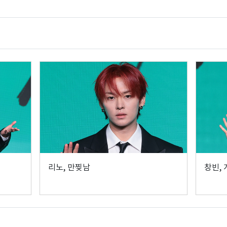
리노, 만찢남
창빈,