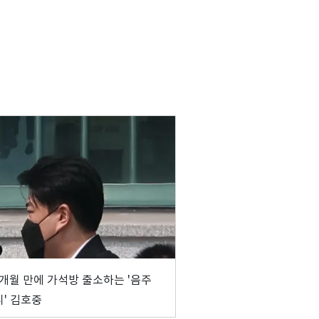
1개월 만에 가석방 출소하는 '음주
' 김호중