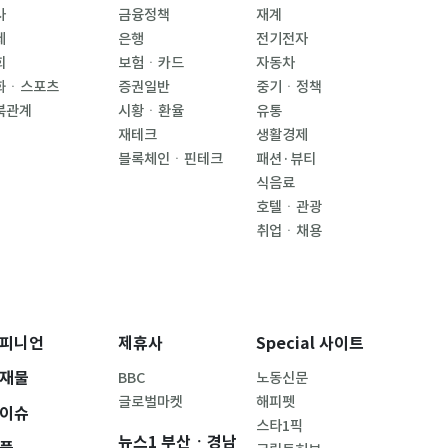
사
금융정책
재계
제
은행
전기전자
회
보험ㆍ카드
자동차
화ㆍ스포츠
증권일반
중기ㆍ정책
북관계
시황ㆍ환율
유통
재테크
생활경제
블록체인ㆍ핀테크
패션·뷰티
식음료
호텔ㆍ관광
취업ㆍ채용
피니언
제휴사
Special 사이트
재물
BBC
노동신문
글로벌마켓
해피펫
이슈
스타1픽
뉴스1 부산ㆍ경남