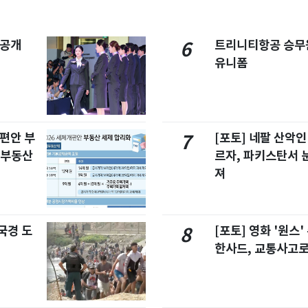
 공개
트리니티항공 승무
6
유니폼
개편안 부
[포토] 네팔 산악인
7
합부동산
르자, 파키스탄서 
져
국경 도
[포토] 영화 '원스
8
한사드, 교통사고로