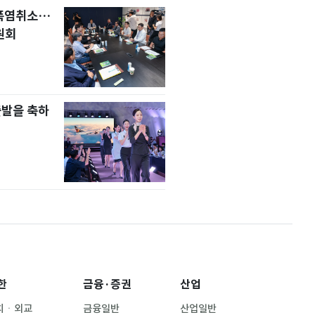
 폭염취소…
원회
출발을 축하
한
금융·증권
산업
치ㆍ외교
금융일반
산업일반