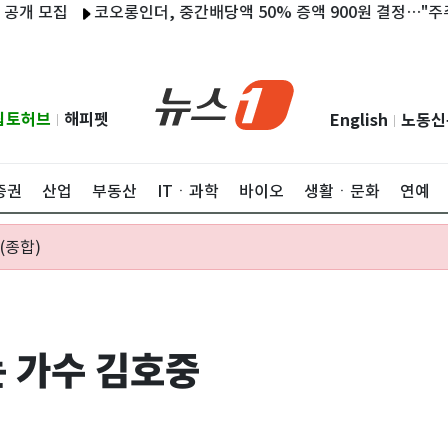
집
코오롱인더, 중간배당액 50% 증액 900원 결정…"주주가치 제
립토허브
해피펫
English
노동신
|
|
증권
산업
부동산
ITㆍ과학
바이오
생활ㆍ문화
연예
(종합)
 가수 김호중