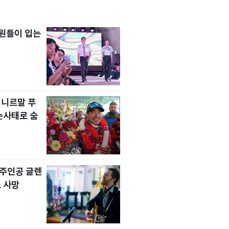
원들이 입는
 니르말 푸
눈사태로 숨
' 주인공 글렌
 사망