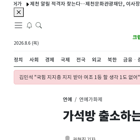
가
제천 알릴 적격자 찾는다…제천문화관광재단, 이사장 공개 모
크
2026.8.6 (목)
정치
사회
경제
국제
전국
외교
북한
금융ㆍ
김민석 "국힘 지지층 지지 받아 여조 1등 할 생각 1도 없어"
연예
연예가화제
가석방 출소하는
권현진 기자