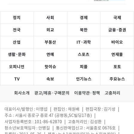
정치
사회
경제
국제
전국
외교
북한
금융·증권
산업
부동산
IT·과학
바이오
생활·문화
연예
스포츠
연재물
오피니언
핫이슈
피플
포토
TV
속보
인기뉴스
주요뉴스
회사소개
광고/제휴·구매문의
이용약관·정책
고충처리
대표이사/발행인 : 이영섭
|
편집인 : 채원배
|
편집국장 : 김기성
|
주소 : 서울시 종로구 종로 47 (공평동,SC빌딩17층)
|
사업자등록번호 : 101-86-62870
|
고충처리인 : 김성환
|
청소년보호책임자 : 안병길
|
통신판매업신고 : 서울종로 0676호
|