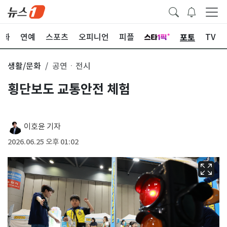
포토
문화
연예
스포츠
오피니언
피플
TV
생활/문화
공연ㆍ전시
횡단보도 교통안전 체험
이호윤 기자
2026.06.25 오후 01:02