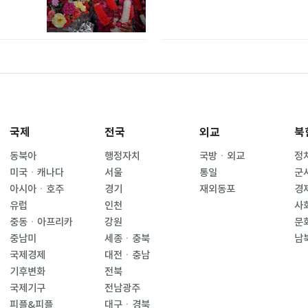
국제
전국
외교
북
동북아
행정자치
국방ㆍ외교
정
미국ㆍ캐나다
서울
통일
군
아시아ㆍ호주
경기
재외동포
경
유럽
인천
사
중동ㆍ아프리카
강원
문
중남미
세종ㆍ충북
남
국제경제
대전ㆍ충남
기후변화
전북
국제기구
전남광주
피플&피플
대구ㆍ경북