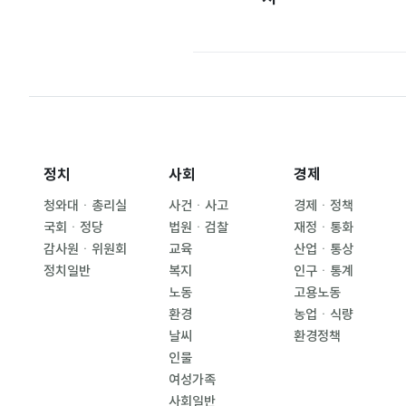
정치
사회
경제
청와대ㆍ총리실
사건ㆍ사고
경제ㆍ정책
국회ㆍ정당
법원ㆍ검찰
재정ㆍ통화
감사원ㆍ위원회
교육
산업ㆍ통상
정치일반
복지
인구ㆍ통계
노동
고용노동
환경
농업ㆍ식량
날씨
환경정책
인물
여성가족
사회일반