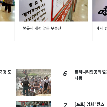
보유세 개편 앞둔 부동산
세제 
국경 도
트리니티항공의 깔끔
6
니폼
[포토] 영화 '원스
7