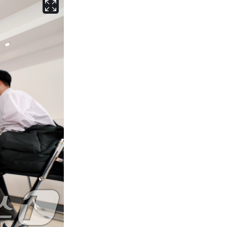
서울
34
℃
부산
31
℃
대구
34
℃
인천
34
℃
광주
35
℃
대전
35
℃
울산
31
℃
강릉
29
℃
제주
30
℃