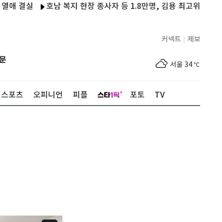
실
호남 복지 현장 종사자 등 1.8만명, 김용 최고위원 후보 지지선
커넥트
제보
|
제주
30
℃
문
서울
34
℃
부산
31
℃
스포츠
오피니언
피플
포토
TV
대구
34
℃
인천
34
℃
광주
35
℃
대전
35
℃
울산
31
℃
강릉
29
℃
제주
30
℃