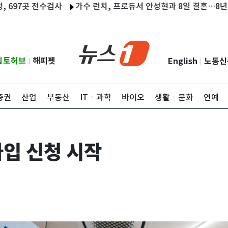
 전수검사
가수 런치, 프로듀서 안성현과 8일 결혼…8년 열애 결
립토허브
해피펫
English
노동신
|
|
증권
산업
부동산
ITㆍ과학
바이오
생활ㆍ문화
연예
입 신청 시작