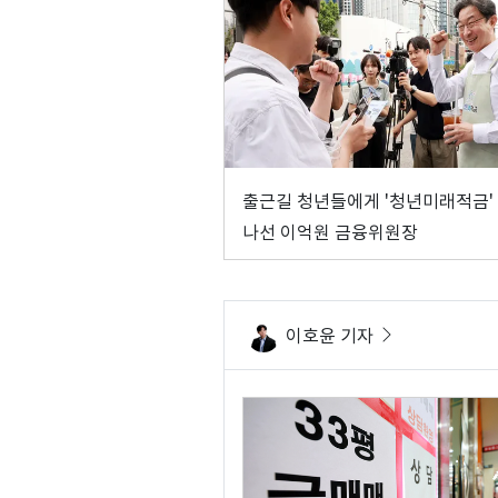
출근길 청년들에게 '청년미래적금'
나선 이억원 금융위원장
이호윤 기자