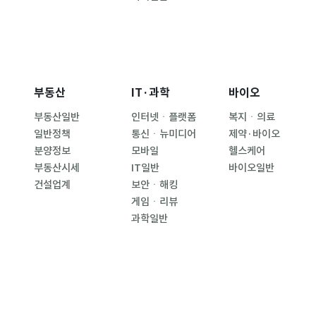
부동산
IT·과학
바이오
부동산일반
인터넷ㆍ플랫폼
복지ㆍ의료
일반정책
통신ㆍ뉴미디어
제약·바이오
분양정보
모바일
헬스케어
부동산시세
IT일반
바이오일반
건설업계
보안ㆍ해킹
게임ㆍ리뷰
과학일반