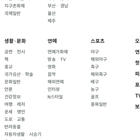
지구촌화제
부산ㆍ경남
국제일반
울산
제주
생활·문화
연예
스포츠
오
연
공연ㆍ전시
연예가화제
야구
책
방송ㆍTV
해외야구
핫
종교
영화
축구
피
국가유산ㆍ학술
음악
해외축구
문화일반
해외연예
배구
포
언론
인터뷰
농구
T
건강정보
N스타일
골프
여행ㆍ레저
종목일반
보
운세ㆍ명언
도로ㆍ교통
반려동물
자동차생활ㆍ시승기