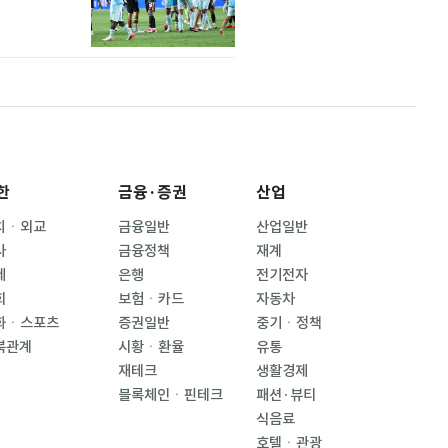
한
금융·증권
산업
치ㆍ외교
금융일반
산업일반
사
금융정책
재계
제
은행
전기전자
회
보험ㆍ카드
자동차
화ㆍ스포츠
증권일반
중기ㆍ정책
북관계
시황ㆍ환율
유통
재테크
생활경제
블록체인ㆍ핀테크
패션·뷰티
식음료
호텔ㆍ관광