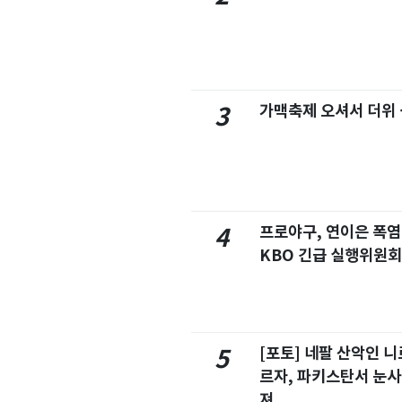
가맥축제 오셔서 더위
3
프로야구, 연이은 폭
4
KBO 긴급 실행위원회
[포토] 네팔 산악인 니
5
르자, 파키스탄서 눈사
져