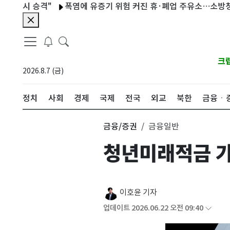
 승격"
폭염에 유증기 위험 커진 휴·폐업 주유소…소방청, 697곳
크
2026.8.7 (금)
정치
사회
경제
국제
전국
외교
북한
금융ㆍ
금융/증권
금융일반
청년미래적금 가
이호윤 기자
업데이트 2026.06.22 오전 09:40