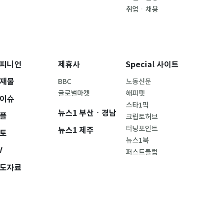
취업ㆍ채용
피니언
제휴사
Special 사이트
재물
BBC
노동신문
글로벌마켓
해피펫
이슈
스타1픽
뉴스1 부산ㆍ경남
플
크립토허브
터닝포인트
뉴스1 제주
토
뉴스1북
V
퍼스트클럽
도자료