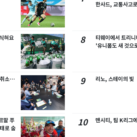
한사드, 교통사고로
 식혀요
티웨이에서 트리
8
'유니폼도 새 것으로
염취소…
리노, 스테이의 빛
9
르말 푸
맨시티, 팀 K리그에
10
태로 숨