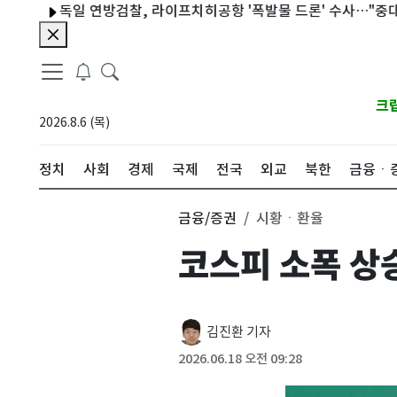
독일 연방검찰, 라이프치히공항 '폭발물 드론' 수사…"중대 공격"
크
2026.8.6 (목)
정치
사회
경제
국제
전국
외교
북한
금융ㆍ
금융/증권
시황ㆍ환율
코스피 소폭 상승
김진환 기자
2026.06.18 오전 09:28