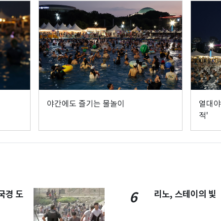
야간에도 즐기는 물놀이
열대야
적'
국경 도
리노, 스테이의 빛
6