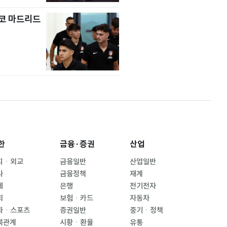
코 마드리드
한
금융·증권
산업
치ㆍ외교
금융일반
산업일반
사
금융정책
재계
제
은행
전기전자
회
보험ㆍ카드
자동차
화ㆍ스포츠
증권일반
중기ㆍ정책
북관계
시황ㆍ환율
유통