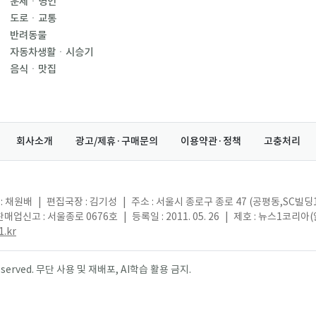
운세ㆍ명언
도로ㆍ교통
반려동물
자동차생활ㆍ시승기
음식ㆍ맛집
회사소개
광고/제휴·구매문의
이용약관·정책
고충처리
: 채원배
|
편집국장 : 김기성
|
주소 : 서울시 종로구 종로 47 (공평동,SC빌딩
매업신고 : 서울종로 0676호
|
등록일 : 2011. 05. 26
|
제호 : 뉴스1코리아
.kr
s reserved. 무단 사용 및 재배포, AI학습 활용 금지.