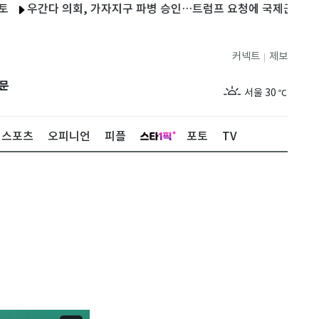
간다 의회, 가자지구 파병 승인…트럼프 요청에 국제군 참여
트럼
커넥트
제보
|
제주
26
℃
문
서울
30
℃
부산
26
℃
스포츠
오피니언
피플
포토
TV
대구
26
℃
인천
28
℃
광주
26
℃
대전
26
℃
울산
25
℃
강릉
23
℃
제주
26
℃