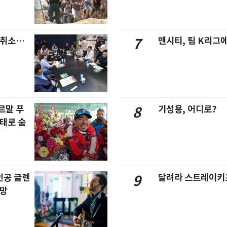
염취소…
맨시티, 팀 K리그에
7
르말 푸
기성용, 어디로?
8
태로 숨
주인공 글렌
달려라 스트레이키
9
사망