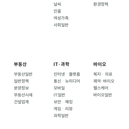
날씨
환경정책
인물
여성가족
사회일반
부동산
IT·과학
바이오
부동산일반
인터넷ㆍ플랫폼
복지ㆍ의료
일반정책
통신ㆍ뉴미디어
제약·바이오
분양정보
모바일
헬스케어
부동산시세
IT일반
바이오일반
건설업계
보안ㆍ해킹
게임ㆍ리뷰
과학일반