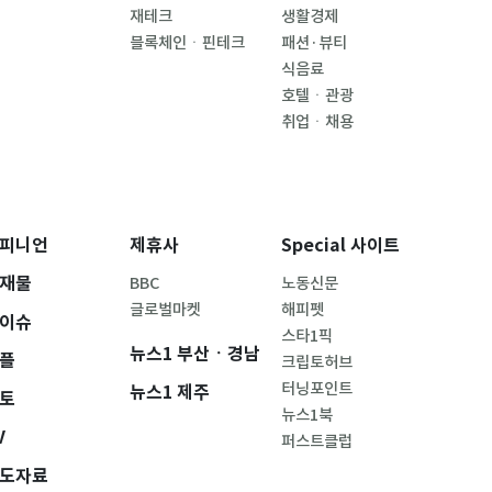
재테크
생활경제
블록체인ㆍ핀테크
패션·뷰티
식음료
호텔ㆍ관광
취업ㆍ채용
피니언
제휴사
Special 사이트
재물
BBC
노동신문
글로벌마켓
해피펫
이슈
스타1픽
뉴스1 부산ㆍ경남
플
크립토허브
터닝포인트
뉴스1 제주
토
뉴스1북
V
퍼스트클럽
도자료