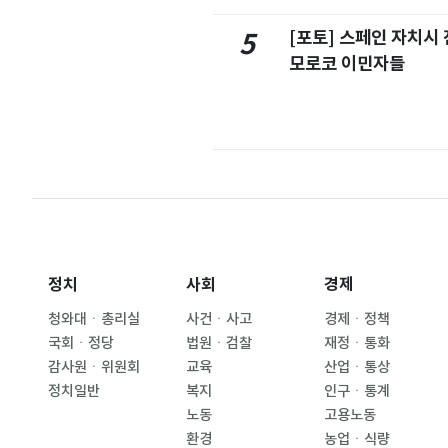
[포토] 스페인 자치시
5
모로코 이민자들
정치
사회
경제
청와대ㆍ총리실
사건ㆍ사고
경제ㆍ정책
국회ㆍ정당
법원ㆍ검찰
재정ㆍ통화
감사원ㆍ위원회
교육
산업ㆍ통상
정치일반
복지
인구ㆍ통계
노동
고용노동
환경
농업ㆍ식량