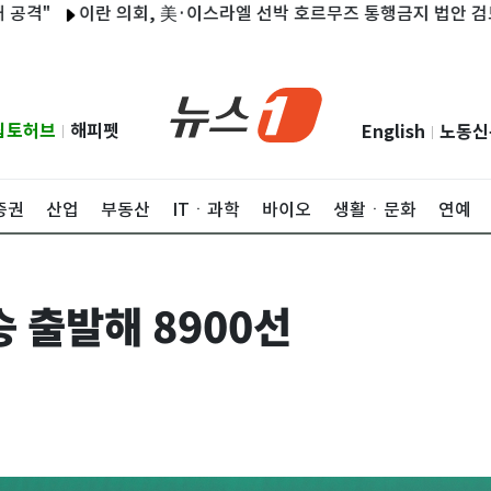
이란 의회, 美·이스라엘 선박 호르무즈 통행금지 법안 검토
우
립토허브
해피펫
English
노동신
|
|
증권
산업
부동산
ITㆍ과학
바이오
생활ㆍ문화
연예
 출발해 8900선