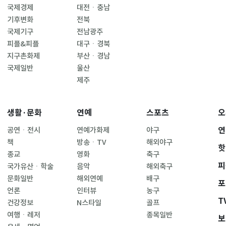
국제경제
대전ㆍ충남
기후변화
전북
국제기구
전남광주
피플&피플
대구ㆍ경북
지구촌화제
부산ㆍ경남
국제일반
울산
제주
생활·문화
연예
스포츠
오
연
공연ㆍ전시
연예가화제
야구
책
방송ㆍTV
해외야구
핫
종교
영화
축구
피
국가유산ㆍ학술
음악
해외축구
문화일반
해외연예
배구
포
언론
인터뷰
농구
T
건강정보
N스타일
골프
여행ㆍ레저
종목일반
보