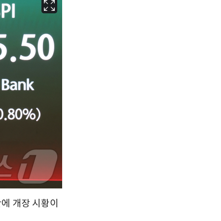
서울
30
℃
부산
26
℃
대구
26
℃
인천
28
℃
광주
26
℃
대전
26
℃
울산
25
℃
강릉
23
℃
제주
26
℃
판에 개장 시황이