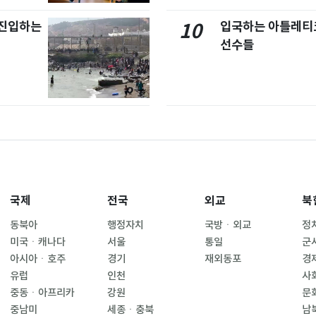
 진입하는
입국하는 아틀레티
10
선수들
국제
전국
외교
북
동북아
행정자치
국방ㆍ외교
정
미국ㆍ캐나다
서울
통일
군
아시아ㆍ호주
경기
재외동포
경
유럽
인천
사
중동ㆍ아프리카
강원
문
중남미
세종ㆍ충북
남