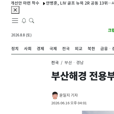
개선안 마련 착수
안병훈, LIV 골프 뉴욕 2R 공동 13위…시즌 2
크
2026.8.8 (토)
정치
사회
경제
국제
전국
외교
북한
금융ㆍ
전국
부산ㆍ경남
부산해경 전용부
윤일지 기자
2026.06.16 오후 04:01