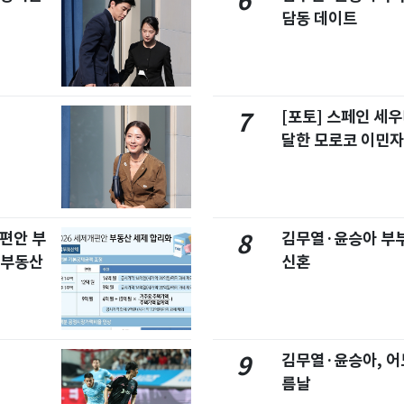
6
담동 데이트
[포토] 스페인 세우
7
달한 모로코 이민
개편안 부
김무열·윤승아 부부
8
합부동산
신혼
김무열·윤승아, 어
9
름날