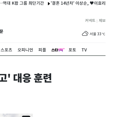
K팝 그룹 최단기간
'결혼 14년차' 이상순, ♥이효리와 보낸 일상 
커넥트
제보
|
제주
32
℃
문
서울
33
℃
부산
33
℃
스포츠
오피니언
피플
포토
TV
대구
33
℃
인천
34
℃
고' 대응 훈련
광주
33
℃
대전
33
℃
울산
32
℃
강릉
24
℃
제주
32
℃