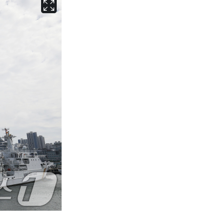
서울
33
℃
부산
33
℃
대구
33
℃
인천
34
℃
광주
33
℃
대전
33
℃
울산
32
℃
강릉
24
℃
제주
32
℃