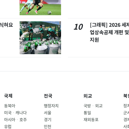
 식혀요
[그래픽] 2026 
10
업상속공제 개편 및
지원
국제
전국
외교
북
동북아
행정자치
국방ㆍ외교
정
미국ㆍ캐나다
서울
통일
군
아시아ㆍ호주
경기
재외동포
경
유럽
인천
사