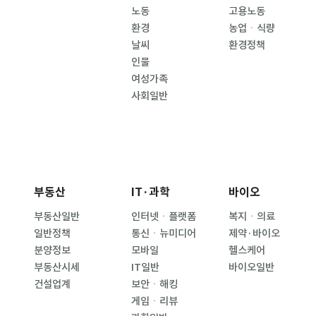
노동
고용노동
환경
농업ㆍ식량
날씨
환경정책
인물
여성가족
사회일반
부동산
IT·과학
바이오
부동산일반
인터넷ㆍ플랫폼
복지ㆍ의료
일반정책
통신ㆍ뉴미디어
제약·바이오
분양정보
모바일
헬스케어
부동산시세
IT일반
바이오일반
건설업계
보안ㆍ해킹
게임ㆍ리뷰