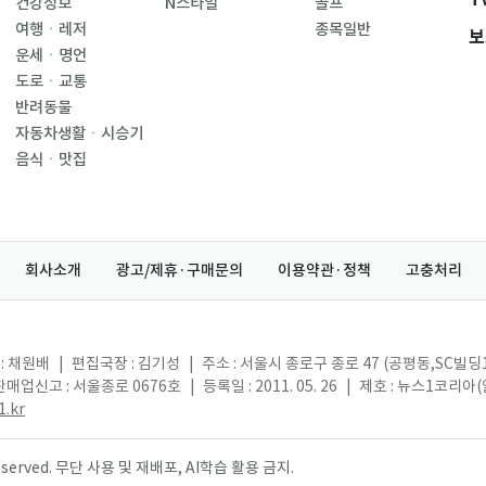
건강정보
N스타일
골프
여행ㆍ레저
종목일반
보
운세ㆍ명언
도로ㆍ교통
반려동물
자동차생활ㆍ시승기
음식ㆍ맛집
회사소개
광고/제휴·구매문의
이용약관·정책
고충처리
: 채원배
|
편집국장 : 김기성
|
주소 : 서울시 종로구 종로 47 (공평동,SC빌딩
매업신고 : 서울종로 0676호
|
등록일 : 2011. 05. 26
|
제호 : 뉴스1코리아
.kr
s reserved. 무단 사용 및 재배포, AI학습 활용 금지.