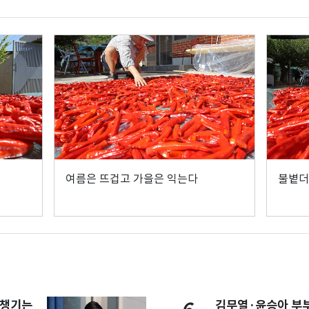
여름은 뜨겁고 가을은 익는다
불볕더
 챙기는
김무열·윤승아 부부 