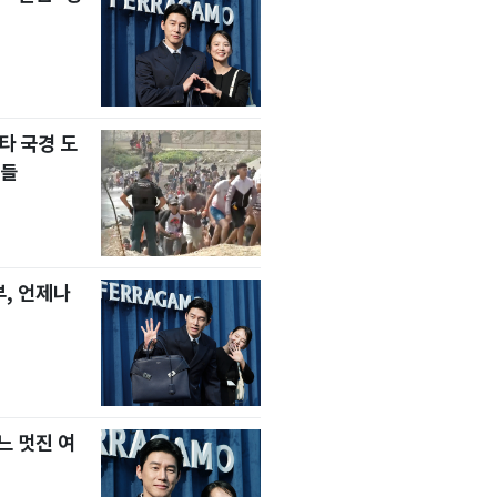
타 국경 도
자들
, 언제나
느 멋진 여