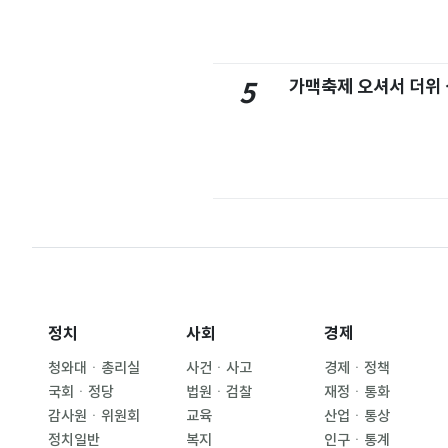
가맥축제 오셔서 더위
5
정치
사회
경제
청와대ㆍ총리실
사건ㆍ사고
경제ㆍ정책
국회ㆍ정당
법원ㆍ검찰
재정ㆍ통화
감사원ㆍ위원회
교육
산업ㆍ통상
정치일반
복지
인구ㆍ통계