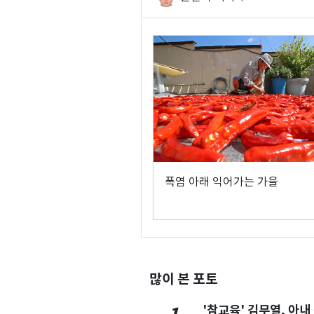
폭염 아래 익어가는 가을
많이 본 포토
'참교육' 김무열, 아내