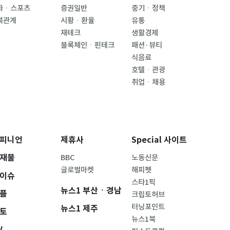
화ㆍ스포츠
증권일반
중기ㆍ정책
북관계
시황ㆍ환율
유통
재테크
생활경제
블록체인ㆍ핀테크
패션·뷰티
식음료
호텔ㆍ관광
취업ㆍ채용
피니언
제휴사
Special 사이트
재물
BBC
노동신문
글로벌마켓
해피펫
이슈
스타1픽
뉴스1 부산ㆍ경남
플
크립토허브
터닝포인트
뉴스1 제주
토
뉴스1북
V