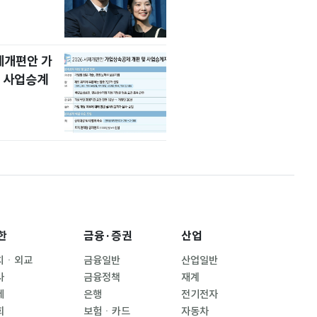
세제개편안 가
 사업승계
한
금융·증권
산업
치ㆍ외교
금융일반
산업일반
사
금융정책
재계
제
은행
전기전자
회
보험ㆍ카드
자동차