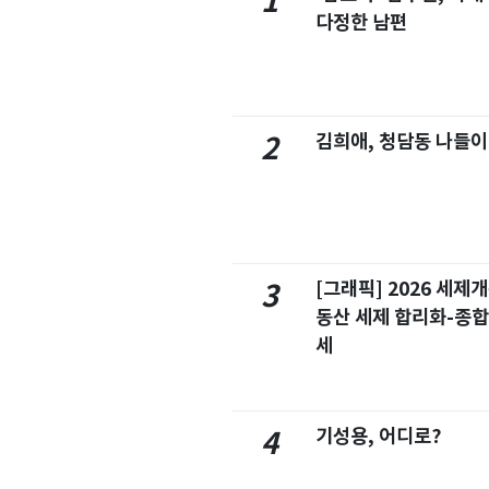
1
다정한 남편
김희애, 청담동 나들이
2
[그래픽] 2026 세제
3
동산 세제 합리화-종
세
기성용, 어디로?
4