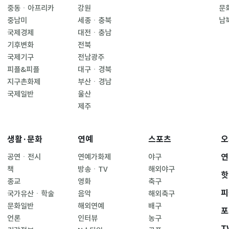
중동ㆍ아프리카
강원
문
중남미
세종ㆍ충북
남
국제경제
대전ㆍ충남
기후변화
전북
국제기구
전남광주
피플&피플
대구ㆍ경북
지구촌화제
부산ㆍ경남
국제일반
울산
제주
생활·문화
연예
스포츠
오
연
공연ㆍ전시
연예가화제
야구
책
방송ㆍTV
해외야구
핫
종교
영화
축구
피
국가유산ㆍ학술
음악
해외축구
문화일반
해외연예
배구
포
언론
인터뷰
농구
T