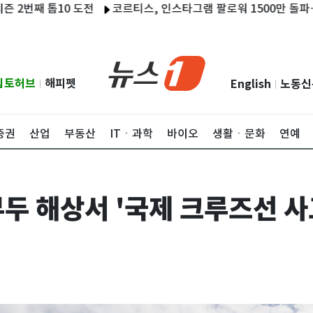
번째 톱10 도전
코르티스, 인스타그램 팔로워 1500만 돌파…역대 
립토허브
해피펫
English
노동신
|
|
증권
산업
부동산
ITㆍ과학
바이오
생활ㆍ문화
연예
두 해상서 '국제 크루즈선 사