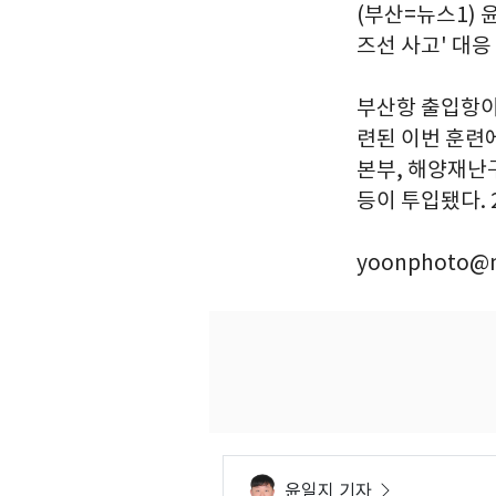
(부산=뉴스1) 
즈선 사고' 대응
부산항 출입항이
련된 이번 훈련
본부, 해양재난구
등이 투입됐다. 2
yoonphoto@n
윤일지 기자