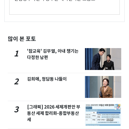
많이 본 포토
'참교육' 김무열, 아내 챙기는
1
다정한 남편
김희애, 청담동 나들이
2
[그래픽] 2026 세제개편안 부
3
동산 세제 합리화-종합부동산
세