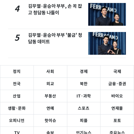
김무열·윤승아 부부, 손 꼭 잡
4
고 청담동 나들이
김무열·윤승아 부부 '불금' 청
5
담동 데이트
정치
사회
경제
국제
전국
외교
북한
금융·증권
산업
부동산
IT·과학
바이오
생활·문화
연예
스포츠
연재물
오피니언
핫이슈
피플
포토
TV
속보
인기뉴스
주요뉴스