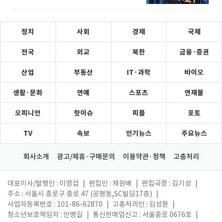
정치
사회
경제
국제
전국
외교
북한
금융·증권
산업
부동산
IT·과학
바이오
생활·문화
연예
스포츠
연재물
오피니언
핫이슈
피플
포토
TV
속보
인기뉴스
주요뉴스
회사소개
광고/제휴·구매문의
이용약관·정책
고충처리
대표이사/발행인 : 이영섭
|
편집인 : 채원배
|
편집국장 : 김기성
|
주소 : 서울시 종로구 종로 47 (공평동,SC빌딩17층)
|
사업자등록번호 : 101-86-62870
|
고충처리인 : 김성환
|
청소년보호책임자 : 안병길
|
통신판매업신고 : 서울종로 0676호
|