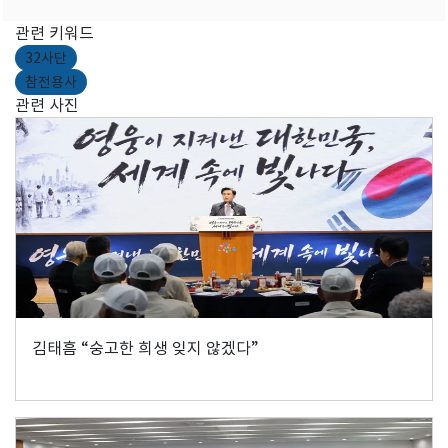
관련 키워드
32사단
참전용사
관련 사진
김태흠 “숭고한 희생 잊지 않겠다”