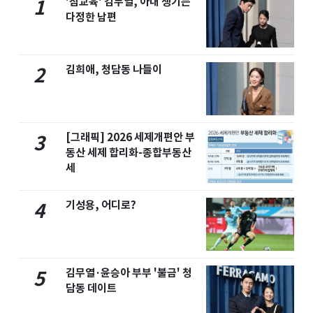
'참교육' 김무열, 아내 챙기는
1
다정한 남편
김희애, 청담동 나들이
2
[그래픽] 2026 세제개편안 부
3
동산 세제 합리화-종합부동산
세
기성용, 어디로?
4
김무열·윤승아 부부 '불금' 청
5
담동 데이트