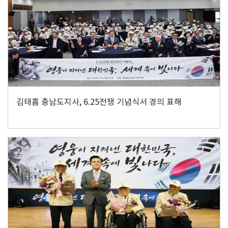
김태흠 충남도지사, 6.25전쟁 기념식서 경의 표해