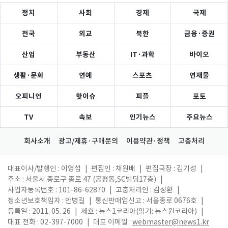
정치
사회
경제
국제
전국
외교
북한
금융·증권
산업
부동산
IT·과학
바이오
생활·문화
연예
스포츠
연재물
오피니언
핫이슈
피플
포토
TV
속보
인기뉴스
주요뉴스
회사소개
광고/제휴·구매문의
이용약관·정책
고충처리
대표이사/발행인 : 이영섭
|
편집인 : 채원배
|
편집국장 : 김기성
|
주소 : 서울시 종로구 종로 47 (공평동,SC빌딩17층)
|
사업자등록번호 : 101-86-62870
|
고충처리인 : 김성환
|
청소년보호책임자 : 안병길
|
통신판매업신고 : 서울종로 0676호
|
등록일 : 2011. 05. 26
|
제호 : 뉴스1코리아(읽기: 뉴스원코리아)
|
대표 전화 : 02-397-7000
|
대표 이메일 :
webmaster@news1.kr