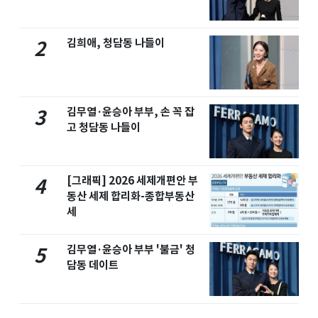
김희애, 청담동 나들이
2
김무열·윤승아 부부, 손 꼭 잡
3
고 청담동 나들이
[그래픽] 2026 세제개편안 부
4
동산 세제 합리화-종합부동산
세
김무열·윤승아 부부 '불금' 청
5
담동 데이트