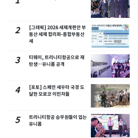
1
[그래픽] 2026 세제개편안 부
2
동산 세제 합리화-종합부동산
세
티웨이, 트리니티항공으로 재
3
탄생…유니폼 공개
[포토] 스페인 세우타 국경 도
4
달한 모로코 이민자들
트리니티항공 승무원들이 입는
5
유니폼