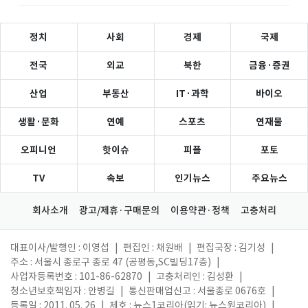
정치
사회
경제
국제
전국
외교
북한
금융·증권
산업
부동산
IT·과학
바이오
생활·문화
연예
스포츠
연재물
오피니언
핫이슈
피플
포토
TV
속보
인기뉴스
주요뉴스
회사소개
광고/제휴·구매문의
이용약관·정책
고충처리
대표이사/발행인 : 이영섭
|
편집인 : 채원배
|
편집국장 : 김기성
|
주소 : 서울시 종로구 종로 47 (공평동,SC빌딩17층)
|
사업자등록번호 : 101-86-62870
|
고충처리인 : 김성환
|
청소년보호책임자 : 안병길
|
통신판매업신고 : 서울종로 0676호
|
등록일 : 2011. 05. 26
|
제호 : 뉴스1코리아(읽기: 뉴스원코리아)
|