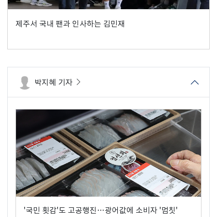
제주서 국내 팬과 인사하는 김민재
박지혜 기자
'국민 횟감'도 고공행진…광어값에 소비자 '멈칫'