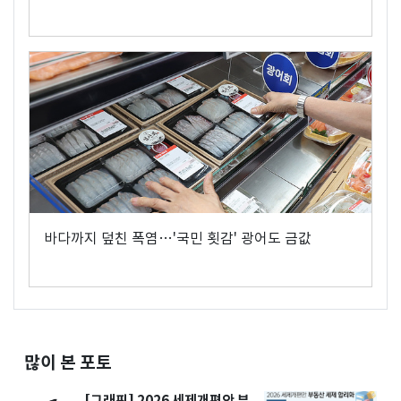
바다까지 덮친 폭염…'국민 횟감' 광어도 금값
많이 본 포토
[그래픽] 2026 세제개편안 부