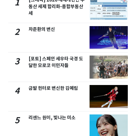
1
동산 세제 합리화-종합부동산
세
차준환의 변신
2
[포토] 스페인 세우타 국경 도
3
달한 모로코 이민자들
금발 헌터로 변신한 김예림
4
리센느 원이, 빛나는 미소
5