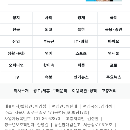
정치
사회
경제
국제
전국
외교
북한
금융·증권
산업
부동산
IT·과학
바이오
생활·문화
연예
스포츠
연재물
오피니언
핫이슈
피플
포토
TV
속보
인기뉴스
주요뉴스
회사소개
광고/제휴·구매문의
이용약관·정책
고충처리
대표이사/발행인 : 이영섭
|
편집인 : 채원배
|
편집국장 : 김기성
|
주소 : 서울시 종로구 종로 47 (공평동,SC빌딩17층)
|
사업자등록번호 : 101-86-62870
|
고충처리인 : 김성환
|
청소년보호책임자 : 안병길
|
통신판매업신고 : 서울종로 0676호
|