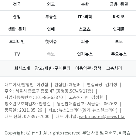
전국
외교
북한
금융·증권
산업
부동산
IT·과학
바이오
생활·문화
연예
스포츠
연재물
오피니언
핫이슈
피플
포토
TV
속보
인기뉴스
주요뉴스
회사소개
광고/제휴·구매문의
이용약관·정책
고충처리
대표이사/발행인 : 이영섭
|
편집인 : 채원배
|
편집국장 : 김기성
|
주소 : 서울시 종로구 종로 47 (공평동,SC빌딩17층)
|
사업자등록번호 : 101-86-62870
|
고충처리인 : 김성환
|
청소년보호책임자 : 안병길
|
통신판매업신고 : 서울종로 0676호
|
등록일 : 2011. 05. 26
|
제호 : 뉴스1코리아(읽기: 뉴스원코리아)
|
대표 전화 : 02-397-7000
|
대표 이메일 :
webmaster@news1.kr
Copyright ⓒ 뉴스1. All rights reserved. 무단 사용 및 재배포, AI학습