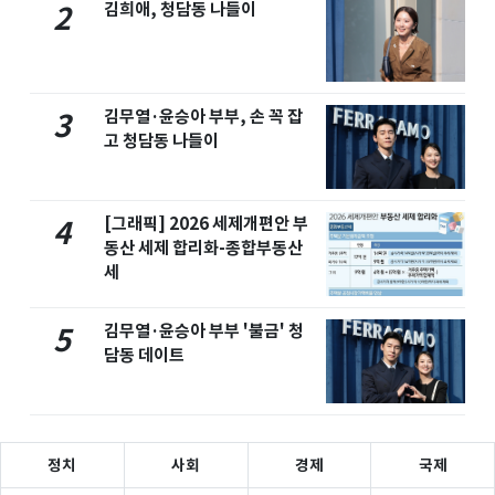
김희애, 청담동 나들이
2
김무열·윤승아 부부, 손 꼭 잡
3
고 청담동 나들이
[그래픽] 2026 세제개편안 부
4
동산 세제 합리화-종합부동산
세
김무열·윤승아 부부 '불금' 청
5
담동 데이트
정치
사회
경제
국제