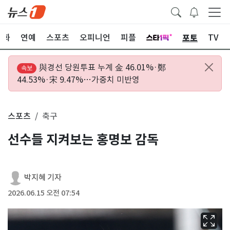
포토
문화
연예
스포츠
오피니언
피플
TV
與경선 당원투표 누계 金 46.01%·鄭
속보
44.53%·宋 9.47%…가중치 미반영
스포츠
축구
선수들 지켜보는 홍명보 감독
박지혜 기자
2026.06.15 오전 07:54