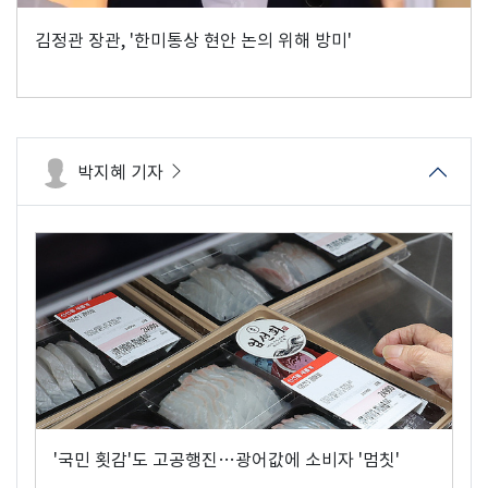
김정관 장관, '한미통상 현안 논의 위해 방미'
박지혜 기자
'국민 횟감'도 고공행진…광어값에 소비자 '멈칫'