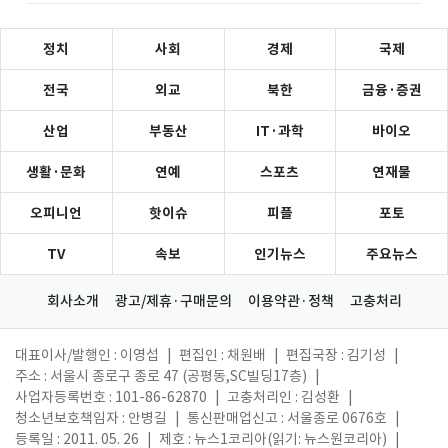
정치
사회
경제
국제
전국
외교
북한
금융·증권
산업
부동산
IT·과학
바이오
생활·문화
연예
스포츠
연재물
오피니언
핫이슈
피플
포토
TV
속보
인기뉴스
주요뉴스
회사소개
광고/제휴·구매문의
이용약관·정책
고충처리
대표이사/발행인 : 이영섭
|
편집인 : 채원배
|
편집국장 : 김기성
|
주소 : 서울시 종로구 종로 47 (공평동,SC빌딩17층)
|
사업자등록번호 : 101-86-62870
|
고충처리인 : 김성환
|
청소년보호책임자 : 안병길
|
통신판매업신고 : 서울종로 0676호
|
등록일 : 2011. 05. 26
|
제호 : 뉴스1코리아(읽기: 뉴스원코리아)
|