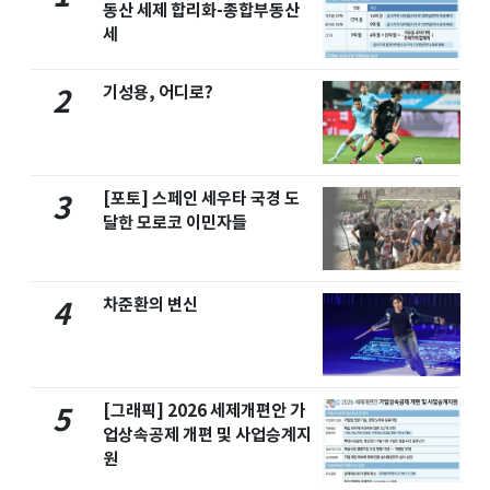
동산 세제 합리화-종합부동산
세
기성용, 어디로?
2
[포토] 스페인 세우타 국경 도
3
달한 모로코 이민자들
차준환의 변신
4
[그래픽] 2026 세제개편안 가
5
업상속공제 개편 및 사업승계지
원