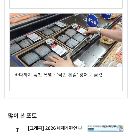
바다까지 덮친 폭염…'국민 횟감' 광어도 금값
많이 본 포토
[그래픽] 2026 세제개편안 부
1