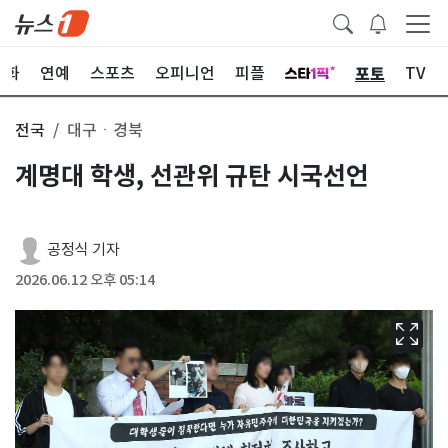
포토
문화
연예
스포츠
오피니언
피플
TV
전국
대구ㆍ경북
계명대 학생, 선관위 규탄 시국선언
공정식 기자
2026.06.12 오후 05:14