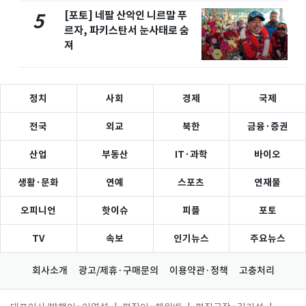
[포토] 네팔 산악인 니르말 푸
5
르자, 파키스탄서 눈사태로 숨
져
정치
사회
경제
국제
전국
외교
북한
금융·증권
산업
부동산
IT·과학
바이오
생활·문화
연예
스포츠
연재물
오피니언
핫이슈
피플
포토
TV
속보
인기뉴스
주요뉴스
회사소개
광고/제휴·구매문의
이용약관·정책
고충처리