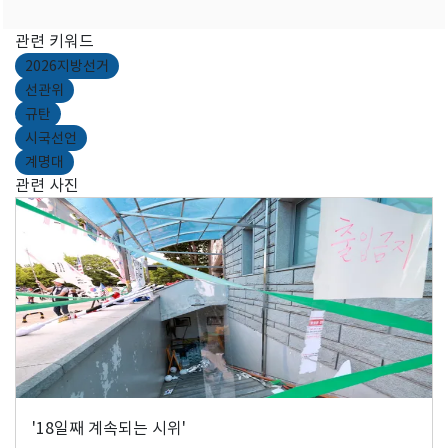
관련 키워드
2026지방선거
선관위
규탄
시국선언
계명대
관련 사진
'18일째 계속되는 시위'