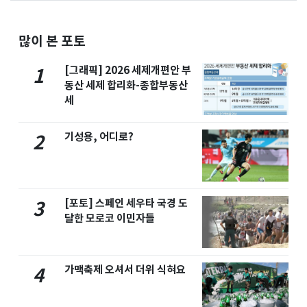
많이 본 포토
[그래픽] 2026 세제개편안 부
1
동산 세제 합리화-종합부동산
세
기성용, 어디로?
2
[포토] 스페인 세우타 국경 도
3
달한 모로코 이민자들
가맥축제 오셔서 더위 식혀요
4