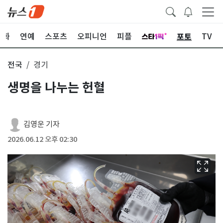
포토
문화
연예
스포츠
오피니언
피플
TV
전국
경기
생명을 나누는 헌혈
김영운 기자
2026.06.12 오후 02:30