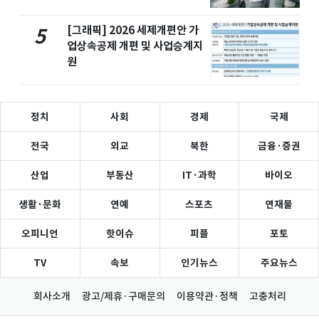
[그래픽] 2026 세제개편안 가
5
업상속공제 개편 및 사업승계지
원
정치
사회
경제
국제
전국
외교
북한
금융·증권
산업
부동산
IT·과학
바이오
생활·문화
연예
스포츠
연재물
오피니언
핫이슈
피플
포토
TV
속보
인기뉴스
주요뉴스
회사소개
광고/제휴·구매문의
이용약관·정책
고충처리