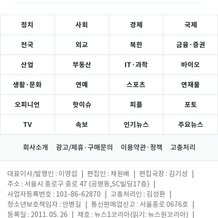
정치
사회
경제
국제
전국
외교
북한
금융·증권
산업
부동산
IT·과학
바이오
생활·문화
연예
스포츠
연재물
오피니언
핫이슈
피플
포토
TV
속보
인기뉴스
주요뉴스
회사소개
광고/제휴·구매문의
이용약관·정책
고충처리
대표이사/발행인 : 이영섭
|
편집인 : 채원배
|
편집국장 : 김기성
|
주소 : 서울시 종로구 종로 47 (공평동,SC빌딩17층)
|
사업자등록번호 : 101-86-62870
|
고충처리인 : 김성환
|
청소년보호책임자 : 안병길
|
통신판매업신고 : 서울종로 0676호
|
등록일 : 2011. 05. 26
|
제호 : 뉴스1코리아(읽기: 뉴스원코리아)
|