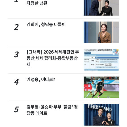
다정한 남편
김희애, 청담동 나들이
2
[그래픽] 2026 세제개편안 부
3
동산 세제 합리화-종합부동산
세
기성용, 어디로?
4
김무열·윤승아 부부 '불금' 청
5
담동 데이트