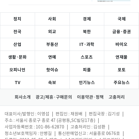
정치
사회
경제
국제
전국
외교
북한
금융·증권
산업
부동산
IT·과학
바이오
생활·문화
연예
스포츠
연재물
오피니언
핫이슈
피플
포토
TV
속보
인기뉴스
주요뉴스
회사소개
광고/제휴·구매문의
이용약관·정책
고충처리
대표이사/발행인 : 이영섭
|
편집인 : 채원배
|
편집국장 : 김기성
|
주소 : 서울시 종로구 종로 47 (공평동,SC빌딩17층)
|
사업자등록번호 : 101-86-62870
|
고충처리인 : 김성환
|
청소년보호책임자 : 안병길
|
통신판매업신고 : 서울종로 0676호
|