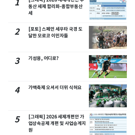
1
동산 세제 합리화-종합부동산
세
[포토] 스페인 세우타 국경 도
2
달한 모로코 이민자들
기성용, 어디로?
3
가맥축제 오셔서 더위 식혀요
4
[그래픽] 2026 세제개편안 가
5
업상속공제 개편 및 사업승계지
원