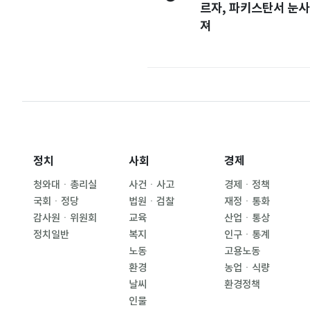
르자, 파키스탄서 눈사
져
정치
사회
경제
청와대ㆍ총리실
사건ㆍ사고
경제ㆍ정책
국회ㆍ정당
법원ㆍ검찰
재정ㆍ통화
감사원ㆍ위원회
교육
산업ㆍ통상
정치일반
복지
인구ㆍ통계
노동
고용노동
환경
농업ㆍ식량
날씨
환경정책
인물