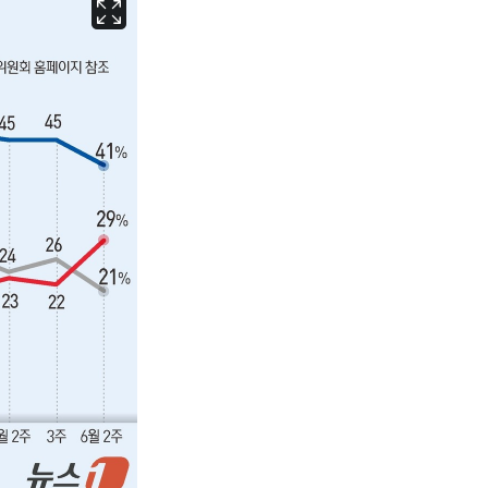
서울
35
℃
부산
35
℃
대구
37
℃
인천
36
℃
광주
37
℃
대전
37
℃
울산
34
℃
강릉
31
℃
제주
31
℃