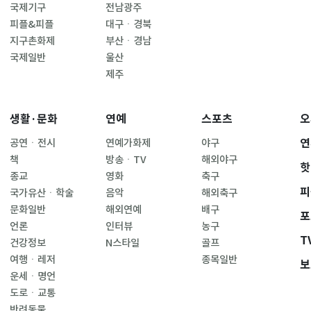
국제기구
전남광주
피플&피플
대구ㆍ경북
지구촌화제
부산ㆍ경남
국제일반
울산
제주
생활·문화
연예
스포츠
오
연
공연ㆍ전시
연예가화제
야구
책
방송ㆍTV
해외야구
핫
종교
영화
축구
피
국가유산ㆍ학술
음악
해외축구
문화일반
해외연예
배구
포
언론
인터뷰
농구
T
건강정보
N스타일
골프
여행ㆍ레저
종목일반
보
운세ㆍ명언
도로ㆍ교통
반려동물