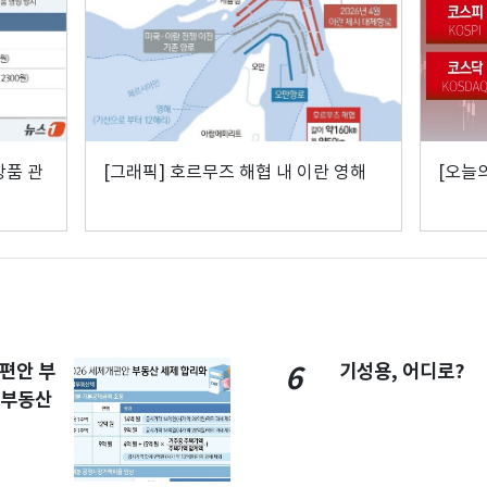
상품 관
[그래픽] 호르무즈 해협 내 이란 영해
[오늘
개편안 부
기성용, 어디로?
6
합부동산