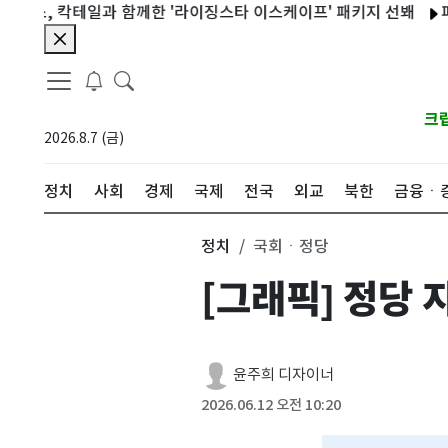
, 칵테일과 함께한 '라이징스타 이스케이프' 패키지 선봬
파마리서
크
2026.8.7 (금)
정치
사회
경제
국제
전국
외교
북한
금융ㆍ
정치
국회ㆍ정당
[그래픽] 정당 
윤주희 디자이너
2026.06.12 오전 10:20