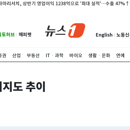
치, 상반기 영업이익 1238억으로 '최대 실적'…수출 47%↑
신
립토허브
해피펫
English
노동신
|
|
증권
산업
부동산
ITㆍ과학
바이오
생활ㆍ문화
연예
지지도 추이