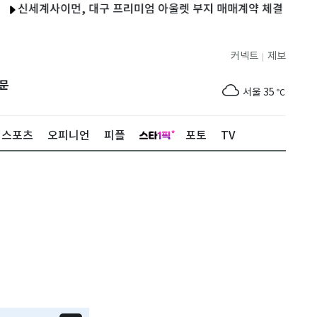
세계사이먼, 대구 프리미엄 아울렛 부지 매매계약 체결
김해 39.
커넥트
제보
|
제주
31
℃
문
서울
35
℃
부산
35
℃
스포츠
오피니언
피플
포토
TV
대구
37
℃
인천
36
℃
광주
37
℃
대전
37
℃
울산
34
℃
강릉
31
℃
제주
31
℃