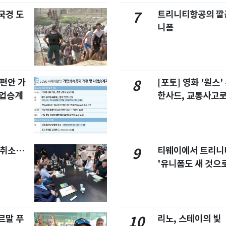
국경 도
트리니티항공의 깔끔
7
니폼
개편안 가
[포토] 영화 '원스
8
사업승계
한사드, 교통사고로
염취소…
티웨이에서 트리
9
'유니폼도 새 것으로
르말 푸
리노, 스테이의 빛
10