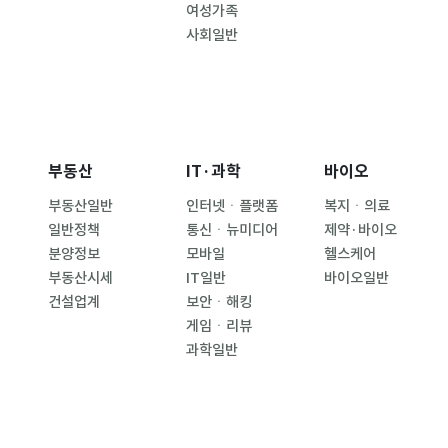
여성가족
사회일반
부동산
IT·과학
바이오
부동산일반
인터넷ㆍ플랫폼
복지ㆍ의료
일반정책
통신ㆍ뉴미디어
제약·바이오
분양정보
모바일
헬스케어
부동산시세
IT일반
바이오일반
건설업계
보안ㆍ해킹
게임ㆍ리뷰
과학일반