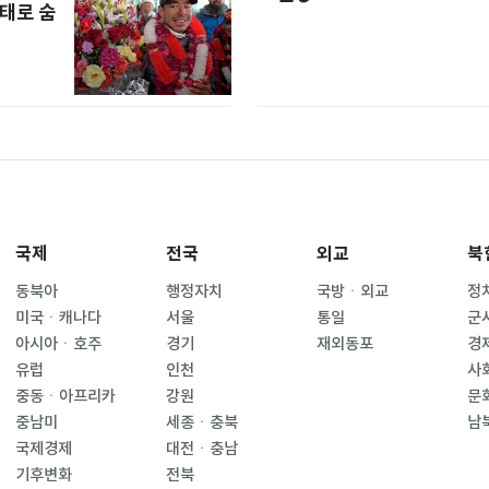
태로 숨
국제
전국
외교
북
동북아
행정자치
국방ㆍ외교
정
미국ㆍ캐나다
서울
통일
군
아시아ㆍ호주
경기
재외동포
경
유럽
인천
사
중동ㆍ아프리카
강원
문
중남미
세종ㆍ충북
남
국제경제
대전ㆍ충남
기후변화
전북