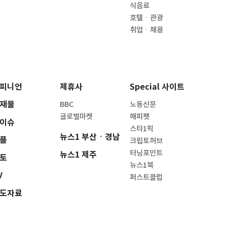
식음료
호텔ㆍ관광
취업ㆍ채용
피니언
제휴사
Special 사이트
재물
BBC
노동신문
글로벌마켓
해피펫
이슈
스타1픽
뉴스1 부산ㆍ경남
플
크립토허브
터닝포인트
뉴스1 제주
토
뉴스1북
V
퍼스트클럽
도자료