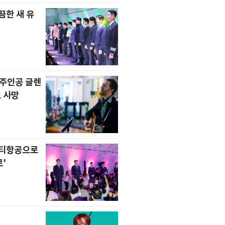
한 새 유
' 주인공 글렌
 사망
니티항공으로
'