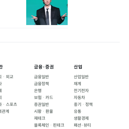
한
금융·증권
산업
치ㆍ외교
금융일반
산업일반
사
금융정책
재계
제
은행
전기전자
회
보험ㆍ카드
자동차
화ㆍ스포츠
증권일반
중기ㆍ정책
북관계
시황ㆍ환율
유통
재테크
생활경제
블록체인ㆍ핀테크
패션·뷰티