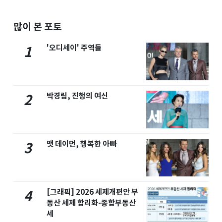
많이 본 포토
'오디세이' 주역들
1
박경림, 진행의 여신
2
맷 데이먼, 행복한 아빠
3
[그래픽] 2026 세제개편안 부
4
동산 세제 합리화-종합부동산
세