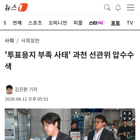
포토
문화
연예
스포츠
오피니언
피플
TV
사회
사회일반
'투표용지 부족 사태' 과천 선관위 압수수
색
김진환 기자
2026.06.11 오후 05:51