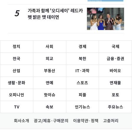
가족과 함께 '오디세이' 레드카
5
펫 밝은 맷 데이먼
정치
사회
경제
국제
전국
외교
북한
금융·증권
산업
부동산
IT·과학
바이오
생활·문화
연예
스포츠
연재물
오피니언
핫이슈
피플
포토
TV
속보
인기뉴스
주요뉴스
회사소개
광고/제휴·구매문의
이용약관·정책
고충처리