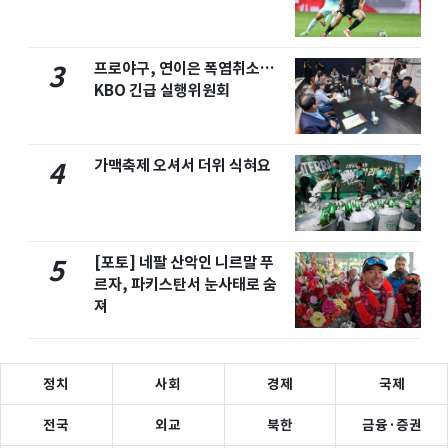
프로야구, 연이은 폭염취소…
3
KBO 긴급 실행위원회
가맥축제 오셔서 더위 식혀요
4
[포토] 네팔 산악인 니르말 푸
5
르자, 파키스탄서 눈사태로 숨
져
정치
사회
경제
국제
전국
외교
북한
금융·증권