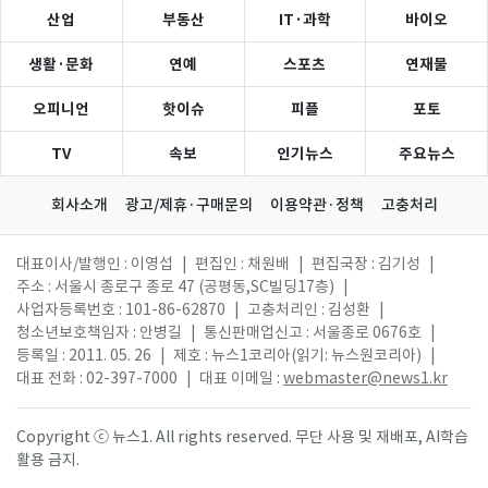
산업
부동산
IT·과학
바이오
생활·문화
연예
스포츠
연재물
오피니언
핫이슈
피플
포토
TV
속보
인기뉴스
주요뉴스
회사소개
광고/제휴·구매문의
이용약관·정책
고충처리
대표이사/발행인 : 이영섭
|
편집인 : 채원배
|
편집국장 : 김기성
|
주소 : 서울시 종로구 종로 47 (공평동,SC빌딩17층)
|
사업자등록번호 : 101-86-62870
|
고충처리인 : 김성환
|
청소년보호책임자 : 안병길
|
통신판매업신고 : 서울종로 0676호
|
등록일 : 2011. 05. 26
|
제호 : 뉴스1코리아(읽기: 뉴스원코리아)
|
대표 전화 : 02-397-7000
|
대표 이메일 :
webmaster@news1.kr
Copyright ⓒ 뉴스1. All rights reserved. 무단 사용 및 재배포, AI학습
활용 금지.