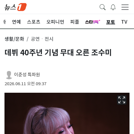
포토
문화
연예
스포츠
오피니언
피플
TV
생활/문화
공연ㆍ전시
데뷔 40주년 기념 무대 오른 조수미
이준성 특파원
2026.06.11 오전 09:37