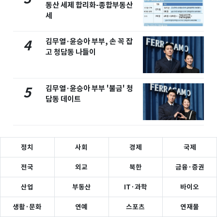
동산 세제 합리화-종합부동산
세
김무열·윤승아 부부, 손 꼭 잡
4
고 청담동 나들이
김무열·윤승아 부부 '불금' 청
5
담동 데이트
정치
사회
경제
국제
전국
외교
북한
금융·증권
산업
부동산
IT·과학
바이오
생활·문화
연예
스포츠
연재물