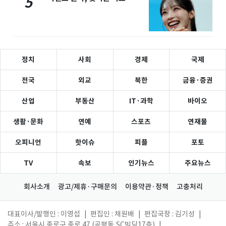
5
정치
사회
경제
국제
전국
외교
북한
금융·증권
산업
부동산
IT·과학
바이오
생활·문화
연예
스포츠
연재물
오피니언
핫이슈
피플
포토
TV
속보
인기뉴스
주요뉴스
회사소개
광고/제휴·구매문의
이용약관·정책
고충처리
대표이사/발행인 : 이영섭
|
편집인 : 채원배
|
편집국장 : 김기성
|
주소 : 서울시 종로구 종로 47 (공평동,SC빌딩17층)
|