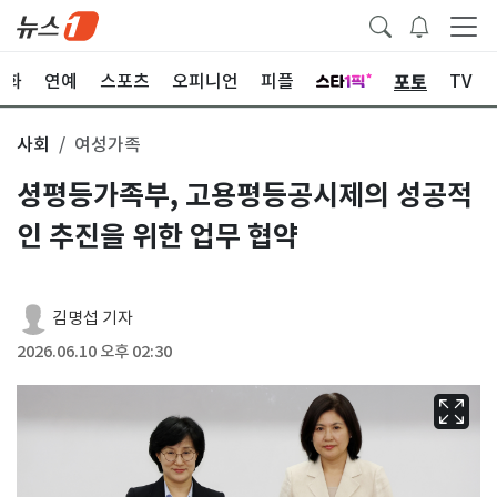
포토
문화
연예
스포츠
오피니언
피플
TV
사회
여성가족
셩평등가족부, 고용평등공시제의 성공적
인 추진을 위한 업무 협약
김명섭 기자
2026.06.10 오후 02:30