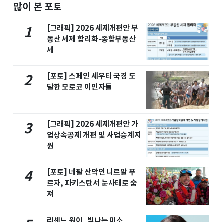
많이 본 포토
[그래픽] 2026 세제개편안 부
1
동산 세제 합리화-종합부동산
세
[포토] 스페인 세우타 국경 도
2
달한 모로코 이민자들
[그래픽] 2026 세제개편안 가
3
업상속공제 개편 및 사업승계지
원
[포토] 네팔 산악인 니르말 푸
4
르자, 파키스탄서 눈사태로 숨
져
리센느 원이, 빛나는 미소