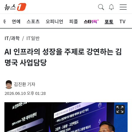
포토
문화
연예
스포츠
오피니언
피플
TV
IT/과학
IT일반
AI 인프라의 성장을 주제로 강연하는 김
명국 사업담당
김진환 기자
2026.06.10 오후 01:28