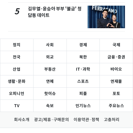
김무열·윤승아 부부 '불금' 청
5
담동 데이트
정치
사회
경제
국제
전국
외교
북한
금융·증권
산업
부동산
IT·과학
바이오
생활·문화
연예
스포츠
연재물
오피니언
핫이슈
피플
포토
TV
속보
인기뉴스
주요뉴스
회사소개
광고/제휴·구매문의
이용약관·정책
고충처리