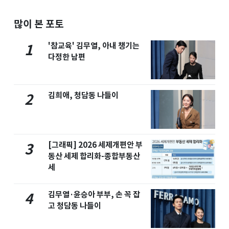
많이 본 포토
'참교육' 김무열, 아내 챙기는
1
다정한 남편
김희애, 청담동 나들이
2
[그래픽] 2026 세제개편안 부
3
동산 세제 합리화-종합부동산
세
김무열·윤승아 부부, 손 꼭 잡
4
고 청담동 나들이