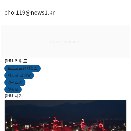
choi119@news1.kr
관련 키워드
포스코포항제철소
제25회철의날
경관조명
첫쇳물
관련 사진