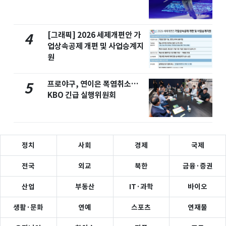
[그래픽] 2026 세제개편안 가
4
업상속공제 개편 및 사업승계지
원
프로야구, 연이은 폭염취소…
5
KBO 긴급 실행위원회
정치
사회
경제
국제
전국
외교
북한
금융·증권
산업
부동산
IT·과학
바이오
생활·문화
연예
스포츠
연재물