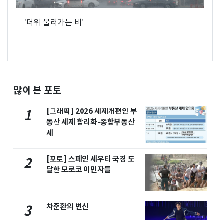
'더위 물러가는 비'
많이 본 포토
[그래픽] 2026 세제개편안 부
1
동산 세제 합리화-종합부동산
세
[포토] 스페인 세우타 국경 도
2
달한 모로코 이민자들
차준환의 변신
3