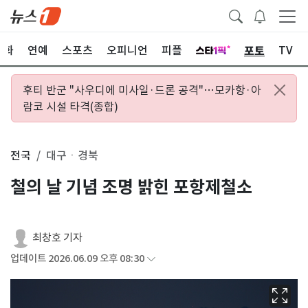
포토
문화
연예
스포츠
오피니언
피플
TV
후티 반군 "사우디에 미사일·드론 공격"…모카항·아
람코 시설 타격(종합)
전국
대구ㆍ경북
철의 날 기념 조명 밝힌 포항제철소
최창호 기자
업데이트 2026.06.09 오후 08:30