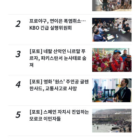
프로야구, 연이은 폭염취소…
2
KBO 긴급 실행위원회
[포토] 네팔 산악인 니르말 푸
3
르자, 파키스탄서 눈사태로 숨
져
[포토] 영화 '원스' 주인공 글렌
4
한사드, 교통사고로 사망
[포토] 스페인 자치시 진입하는
5
모로코 이민자들