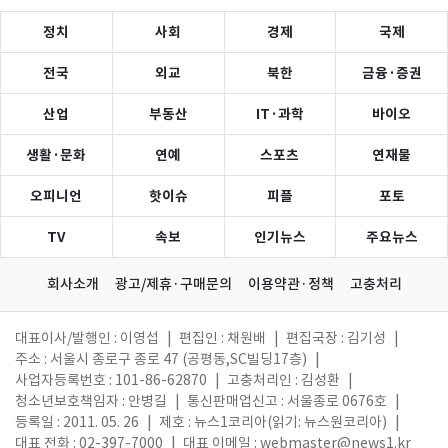
정치
사회
경제
국제
전국
외교
북한
금융·증권
산업
부동산
IT·과학
바이오
생활·문화
연예
스포츠
연재물
오피니언
핫이슈
피플
포토
TV
속보
인기뉴스
주요뉴스
회사소개
광고/제휴·구매문의
이용약관·정책
고충처리
대표이사/발행인 : 이영섭
|
편집인 : 채원배
|
편집국장 : 김기성
|
주소 : 서울시 종로구 종로 47 (공평동,SC빌딩17층)
|
사업자등록번호 : 101-86-62870
|
고충처리인 : 김성환
|
청소년보호책임자 : 안병길
|
통신판매업신고 : 서울종로 0676호
|
등록일 : 2011. 05. 26
|
제호 : 뉴스1코리아(읽기: 뉴스원코리아)
|
대표 전화 : 02-397-7000
|
대표 이메일 :
webmaster@news1.kr