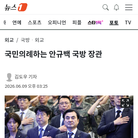
포토
문화
연예
스포츠
오피니언
피플
TV
외교
국방ㆍ외교
국민의례하는 안규백 국방 장관
김도우 기자
2026.06.09 오후 03:25