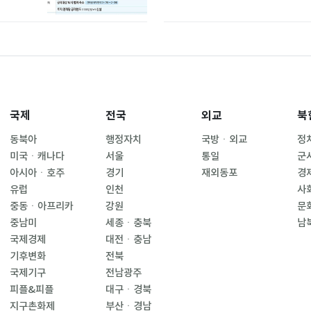
국제
전국
외교
북
동북아
행정자치
국방ㆍ외교
정
미국ㆍ캐나다
서울
통일
군
아시아ㆍ호주
경기
재외동포
경
유럽
인천
사
중동ㆍ아프리카
강원
문
중남미
세종ㆍ충북
남
국제경제
대전ㆍ충남
기후변화
전북
국제기구
전남광주
피플&피플
대구ㆍ경북
지구촌화제
부산ㆍ경남