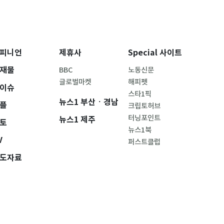
피니언
제휴사
Special 사이트
재물
BBC
노동신문
글로벌마켓
해피펫
이슈
스타1픽
뉴스1 부산ㆍ경남
플
크립토허브
터닝포인트
뉴스1 제주
토
뉴스1북
V
퍼스트클럽
도자료