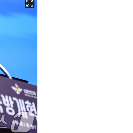
서울
31
℃
부산
27
℃
대구
29
℃
인천
29
℃
광주
27
℃
대전
28
℃
울산
26
℃
강릉
25
℃
제주
27
℃