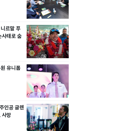
 니르말 푸
눈사태로 숨
무원 유니폼
' 주인공 글렌
 사망