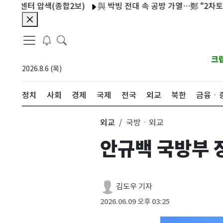
센터 압색(종합2보)
與 박빙 전대 속 공방 가열…鄭 "2차토론으로 게
크
2026.8.6 (목)
정치
사회
경제
국제
전국
외교
북한
금융ㆍ
외교
국방ㆍ외교
안규백 국방부 
김도우 기자
2026.06.09 오후 03:25