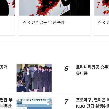
전국 펄펄 끓는 '극한 폭염'
전국 펄
 공개
트리니티항공 승무
6
유니폼
개편안 부
프로야구, 연이은
7
합부동산
KBO 긴급 실행위