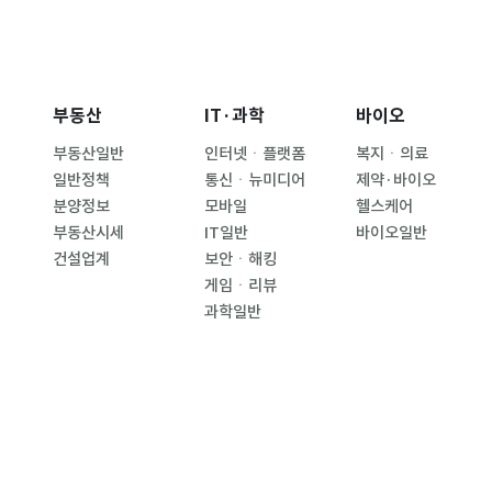
부동산
IT·과학
바이오
부동산일반
인터넷ㆍ플랫폼
복지ㆍ의료
일반정책
통신ㆍ뉴미디어
제약·바이오
분양정보
모바일
헬스케어
부동산시세
IT일반
바이오일반
건설업계
보안ㆍ해킹
게임ㆍ리뷰
과학일반