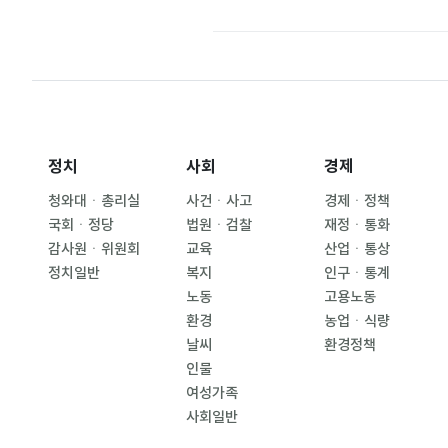
정치
사회
경제
청와대ㆍ총리실
사건ㆍ사고
경제ㆍ정책
국회ㆍ정당
법원ㆍ검찰
재정ㆍ통화
감사원ㆍ위원회
교육
산업ㆍ통상
정치일반
복지
인구ㆍ통계
노동
고용노동
환경
농업ㆍ식량
날씨
환경정책
인물
여성가족
사회일반