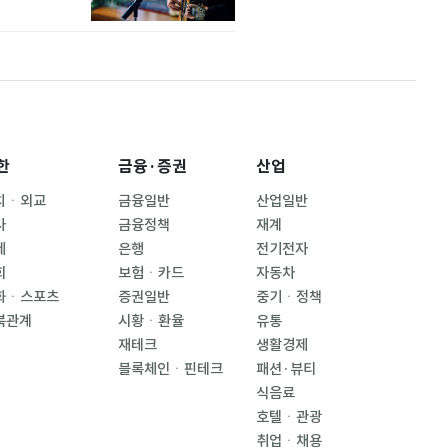
한
금융·증권
산업
치ㆍ외교
금융일반
산업일반
사
금융정책
재계
제
은행
전기전자
회
보험ㆍ카드
자동차
화ㆍ스포츠
증권일반
중기ㆍ정책
북관계
시황ㆍ환율
유통
재테크
생활경제
블록체인ㆍ핀테크
패션·뷰티
식음료
호텔ㆍ관광
취업ㆍ채용