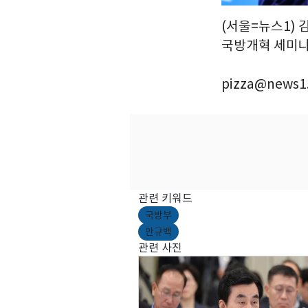
(서울=뉴스1) 
국방개혁 세미나에
pizza@news1
관련 키워드
국방부
안규백
관련 사진