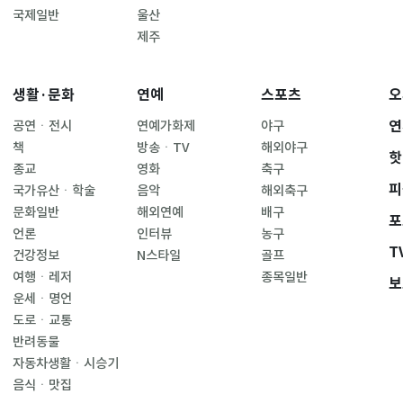
국제일반
울산
제주
생활·문화
연예
스포츠
오
연
공연ㆍ전시
연예가화제
야구
책
방송ㆍTV
해외야구
핫
종교
영화
축구
피
국가유산ㆍ학술
음악
해외축구
문화일반
해외연예
배구
포
언론
인터뷰
농구
T
건강정보
N스타일
골프
여행ㆍ레저
종목일반
보
운세ㆍ명언
도로ㆍ교통
반려동물
자동차생활ㆍ시승기
음식ㆍ맛집