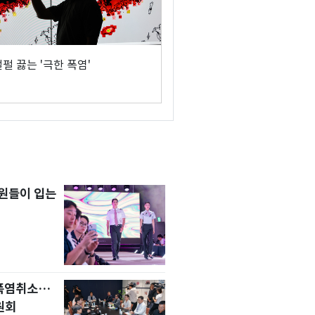
펄 끓는 '극한 폭염'
원들이 입는
 폭염취소…
원회