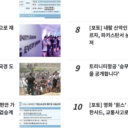
으로 재
[포토] 네팔 산악인
8
르자, 파키스탄서 
져
국경 도
트리니티항공 '승
9
을 공개합니다'
개편안 가
[포토] 영화 '원스
10
사업승계
한사드, 교통사고로