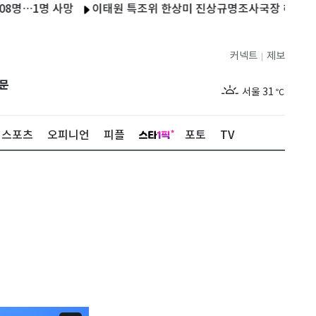
1명 사망
이태원 특조위 한상미 진상규명조사국장 해임
러, 
커넥트
제보
|
제주
27
℃
문
서울
31
℃
부산
27
℃
스포츠
오피니언
피플
포토
TV
대구
29
℃
인천
29
℃
광주
27
℃
대전
28
℃
울산
26
℃
강릉
25
℃
제주
27
℃