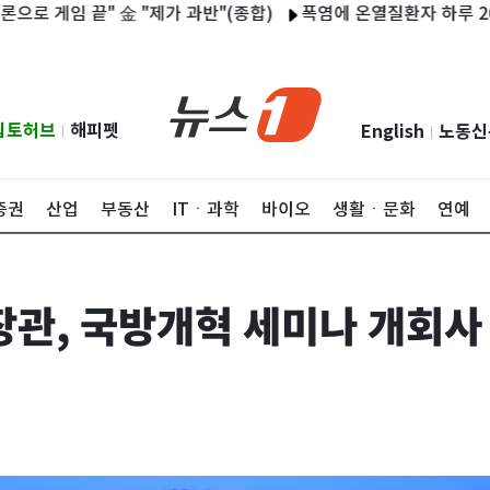
임 끝" 金 "제가 과반"(종합)
폭염에 온열질환자 하루 208명…
립토허브
해피펫
English
노동신
|
|
증권
산업
부동산
ITㆍ과학
바이오
생활ㆍ문화
연예
장관, 국방개혁 세미나 개회사