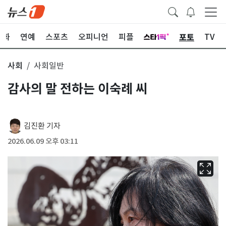
포토
문화
연예
스포츠
오피니언
피플
TV
사회
사회일반
감사의 말 전하는 이숙례 씨
김진환 기자
2026.06.09 오후 03:11