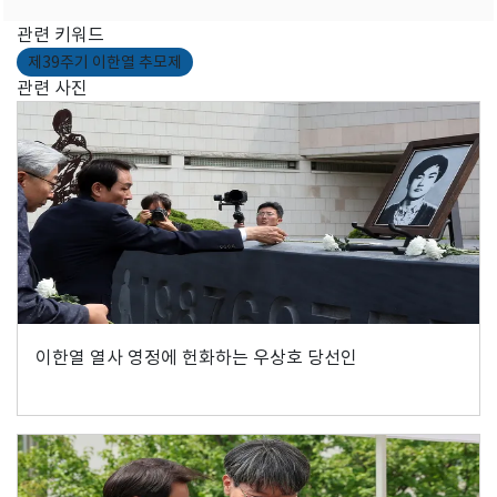
관련 키워드
제39주기 이한열 추모제
관련 사진
이한열 열사 영정에 헌화하는 우상호 당선인