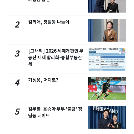
김희애, 청담동 나들이
2
[그래픽] 2026 세제개편안 부
3
동산 세제 합리화-종합부동산
세
기성용, 어디로?
4
김무열·윤승아 부부 '불금' 청
5
담동 데이트