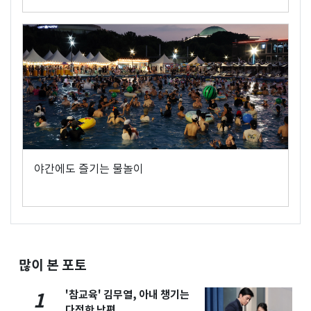
야간에도 즐기는 물놀이
많이 본 포토
'참교육' 김무열, 아내 챙기는
1
다정한 남편