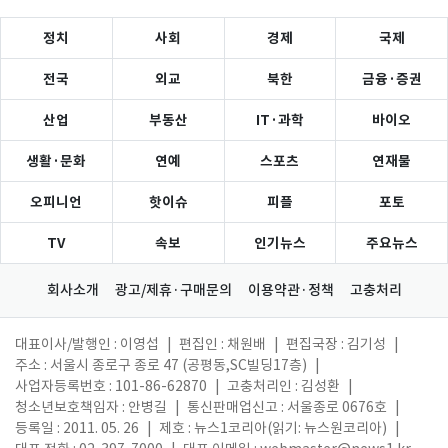
정치
사회
경제
국제
전국
외교
북한
금융·증권
산업
부동산
IT·과학
바이오
생활·문화
연예
스포츠
연재물
오피니언
핫이슈
피플
포토
TV
속보
인기뉴스
주요뉴스
회사소개
광고/제휴·구매문의
이용약관·정책
고충처리
대표이사/발행인 : 이영섭
|
편집인 : 채원배
|
편집국장 : 김기성
|
주소 : 서울시 종로구 종로 47 (공평동,SC빌딩17층)
|
사업자등록번호 : 101-86-62870
|
고충처리인 : 김성환
|
청소년보호책임자 : 안병길
|
통신판매업신고 : 서울종로 0676호
|
등록일 : 2011. 05. 26
|
제호 : 뉴스1코리아(읽기: 뉴스원코리아)
|