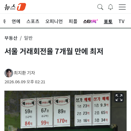
포토
문화
연예
스포츠
오피니언
피플
TV
부동산
일반
서울 거래회전율 7개월 만에 최저
최지환 기자
2026.06.09 오후 02:21