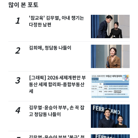
많이 본 포토
'참교육' 김무열, 아내 챙기는
1
다정한 남편
김희애, 청담동 나들이
2
[그래픽] 2026 세제개편안 부
3
동산 세제 합리화-종합부동산
세
김무열·윤승아 부부, 손 꼭 잡
4
고 청담동 나들이
김무열·윤승아 부부 '불금' 청