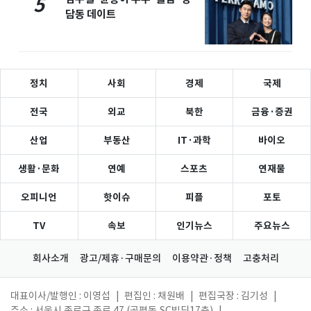
5
담동 데이트
정치
사회
경제
국제
전국
외교
북한
금융·증권
산업
부동산
IT·과학
바이오
생활·문화
연예
스포츠
연재물
오피니언
핫이슈
피플
포토
TV
속보
인기뉴스
주요뉴스
회사소개
광고/제휴·구매문의
이용약관·정책
고충처리
대표이사/발행인 : 이영섭
|
편집인 : 채원배
|
편집국장 : 김기성
|
주소 : 서울시 종로구 종로 47 (공평동,SC빌딩17층)
|