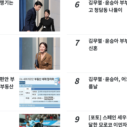
 챙기는
김무열·윤승아 부부,
6
고 청담동 나들이
김무열·윤승아 부부
7
신혼
개편안 부
김무열·윤승아, 어
8
합부동산
름날
[포토] 스페인 세우
9
달한 모로코 이민