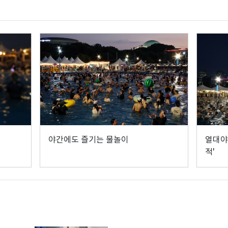
야간에도 즐기는 물놀이
열대야
적'