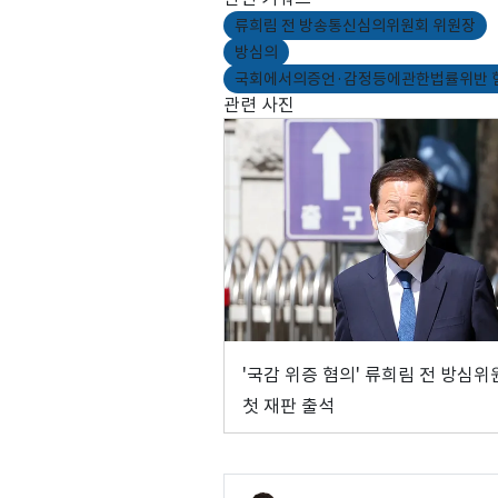
류희림 전 방송통신심의위원회 위원장
방심의
국회에서의증언·감정등에관한법률위반 
관련 사진
'국감 위증 혐의' 류희림 전 방심위
첫 재판 출석