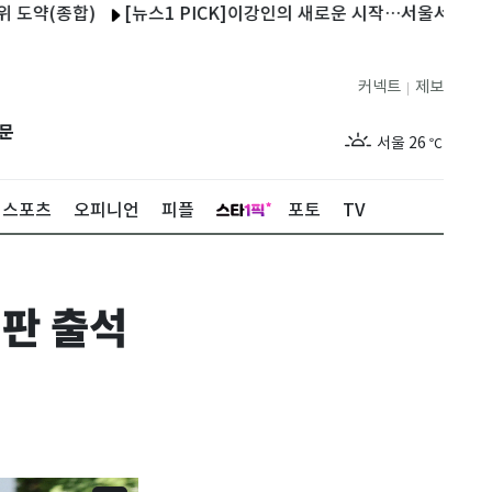
)
[뉴스1 PICK]이강인의 새로운 시작…서울서 AT마드리드 데뷔
커넥트
제보
|
제주
28
℃
문
서울
26
℃
부산
28
℃
스포츠
오피니언
피플
포토
TV
대구
28
℃
인천
28
℃
재판 출석
광주
28
℃
대전
28
℃
울산
27
℃
강릉
21
℃
제주
28
℃