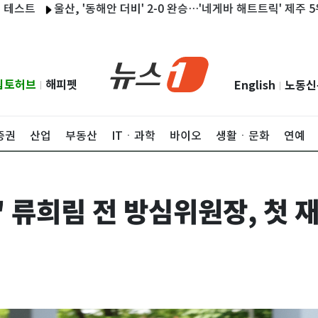
울산, '동해안 더비' 2-0 완승…'네게바 해트트릭' 제주 5위 도약(종합
립토허브
해피펫
English
노동신
|
|
증권
산업
부동산
ITㆍ과학
바이오
생활ㆍ문화
연예
' 류희림 전 방심위원장, 첫 