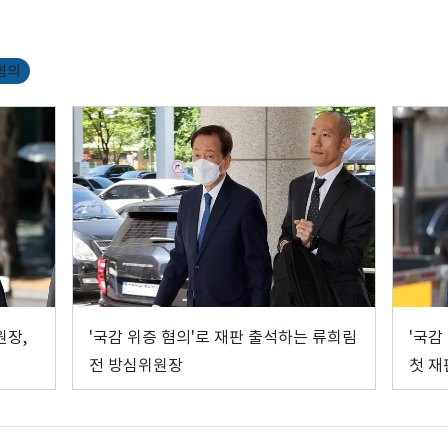
혐의
원장,
'국감 위증 혐의'로 재판 출석하는 류희림
'국감
전 방심위원장
첫 재