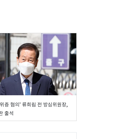
 위증 혐의' 류희림 전 방심위원장,
판 출석