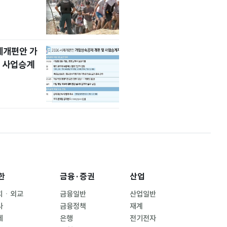
세제개편안 가
 사업승계
한
금융·증권
산업
치ㆍ외교
금융일반
산업일반
사
금융정책
재계
제
은행
전기전자