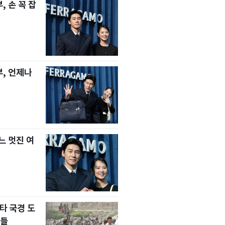
 손 꼭 잡
, 언제나
느 멋진 여
타 국경 도
자들