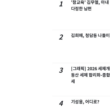
'참교육' 김무열, 아내
1
다정한 남편
김희애, 청담동 나들이
2
[그래픽] 2026 세제
3
동산 세제 합리화-종
세
기성용, 어디로?
4