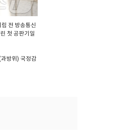
희림 전 방송통신
린 첫 공판기일
(과방위) 국정감