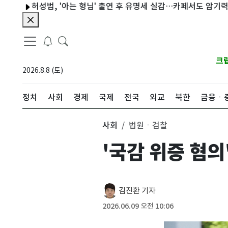
성범, '아는 형님' 출연 후 유명세 실감…카페서도 암기력 테스트
크
2026.8.8 (토)
정치
사회
경제
국제
전국
외교
북한
금융ㆍ
사회
법원ㆍ검찰
'국감 위증 혐의
김진환 기자
2026.06.09 오전 10:06