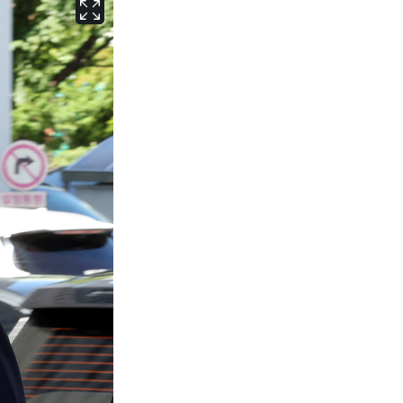
서울
26
℃
부산
28
℃
대구
28
℃
인천
28
℃
광주
28
℃
대전
28
℃
울산
27
℃
강릉
21
℃
제주
28
℃