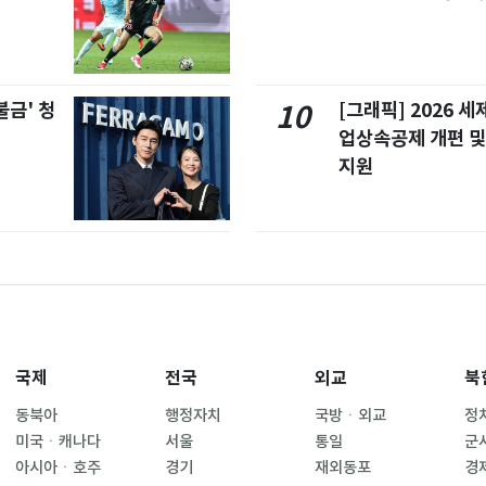
불금' 청
[그래픽] 2026 
10
업상속공제 개편 및
지원
국제
전국
외교
북
동북아
행정자치
국방ㆍ외교
정
미국ㆍ캐나다
서울
통일
군
아시아ㆍ호주
경기
재외동포
경