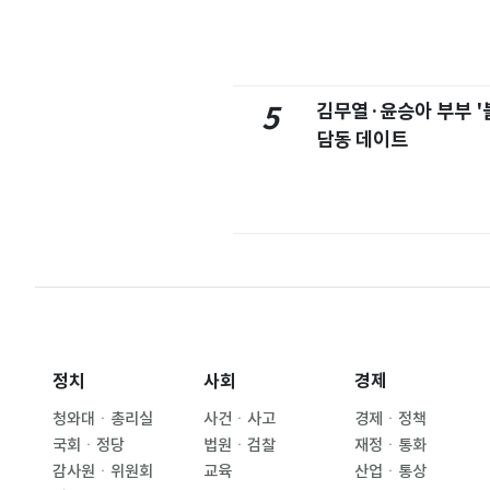
김무열·윤승아 부부 '
5
담동 데이트
정치
사회
경제
청와대ㆍ총리실
사건ㆍ사고
경제ㆍ정책
국회ㆍ정당
법원ㆍ검찰
재정ㆍ통화
감사원ㆍ위원회
교육
산업ㆍ통상