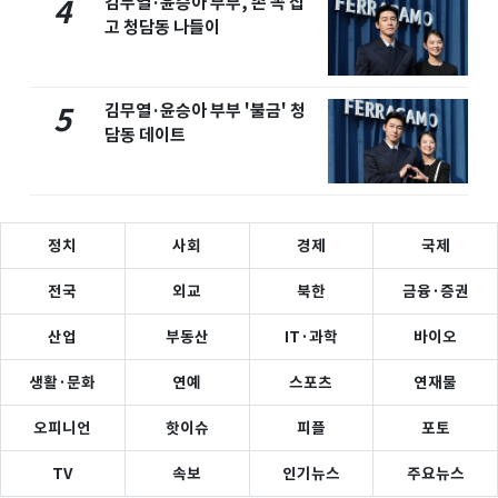
김무열·윤승아 부부, 손 꼭 잡
4
고 청담동 나들이
김무열·윤승아 부부 '불금' 청
5
담동 데이트
정치
사회
경제
국제
전국
외교
북한
금융·증권
산업
부동산
IT·과학
바이오
생활·문화
연예
스포츠
연재물
오피니언
핫이슈
피플
포토
TV
속보
인기뉴스
주요뉴스