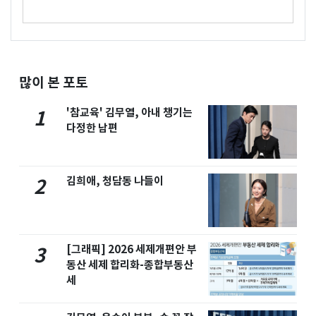
많이 본 포토
'참교육' 김무열, 아내 챙기는
1
다정한 남편
김희애, 청담동 나들이
2
[그래픽] 2026 세제개편안 부
3
동산 세제 합리화-종합부동산
세