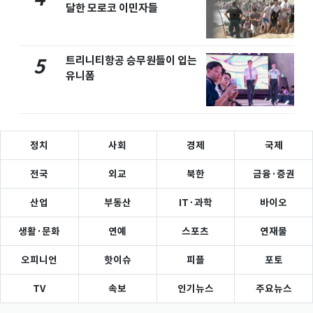
달한 모로코 이민자들
트리니티항공 승무원들이 입는
5
유니폼
정치
사회
경제
국제
전국
외교
북한
금융·증권
산업
부동산
IT·과학
바이오
생활·문화
연예
스포츠
연재물
오피니언
핫이슈
피플
포토
TV
속보
인기뉴스
주요뉴스