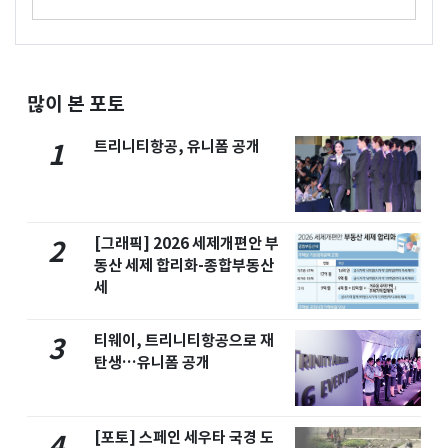
많이 본 포토
트리니티항공, 유니폼 공개
1
[그래픽] 2026 세제개편안 부
2
동산 세제 합리화-종합부동산
세
티웨이, 트리니티항공으로 재
3
탄생…유니폼 공개
[포토] 스페인 세우타 국경 도
4