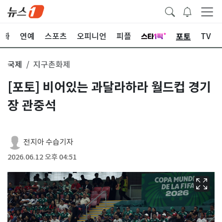
포토
문화
연예
스포츠
오피니언
피플
TV
국제
지구촌화제
[포토] 비어있는 과달라하라 월드컵 경기
장 관중석
전지아 수습기자
2026.06.12 오후 04:51