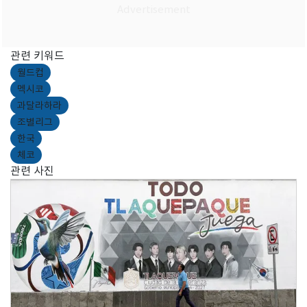
관련 키워드
월드컵
멕시코
과달라하라
조별리그
한국
체코
관련 사진