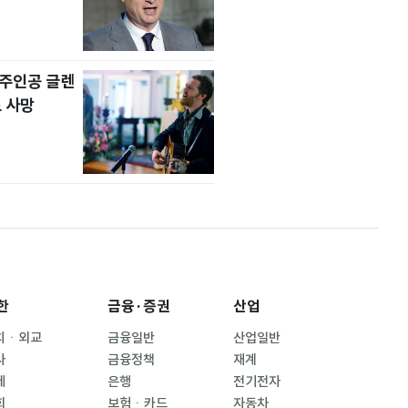
' 주인공 글렌
 사망
한
금융·증권
산업
치ㆍ외교
금융일반
산업일반
사
금융정책
재계
제
은행
전기전자
회
보험ㆍ카드
자동차