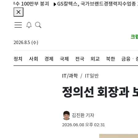
 100만부 붕괴
GS칼텍스, 국가브랜드경쟁력지수업종 1위 기업 
크
2026.8.5 (수)
정치
사회
경제
국제
전국
외교
북한
금융ㆍ
IT/과학
IT일반
정의선 회장과 
김진환 기자
2026.06.08 오후 02:31