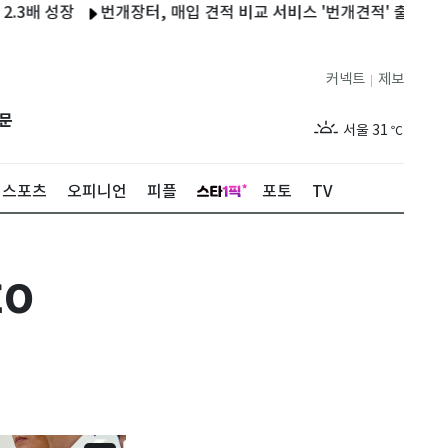
장
번개장터, 매입 견적 비교 서비스 '번개견적' 출시
삼성웰스토
커넥트
제보
|
제주
27
℃
문
서울
31
℃
부산
29
℃
스포츠
오피니언
피플
포토
TV
대구
30
℃
인천
33
℃
EO
광주
30
℃
대전
29
℃
울산
29
℃
강릉
27
℃
제주
27
℃