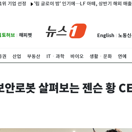
선정
'립 글로이 밤' 인기에…LF 아떼, 상반기 해외 매출 2.3배 성
립토허브
해피펫
English
노동신
|
|
증권
산업
부동산
ITㆍ과학
바이오
생활ㆍ문화
연예
보안로봇 살펴보는 젠슨 황 C