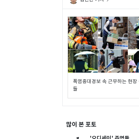
폭염중대경보 속 근무하는 현장
들
많이 본 포토
'오디세이' 주역들