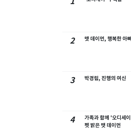
1
맷 데이먼, 행복한 아
2
박경림, 진행의 여신
3
가족과 함께 '오디세이
4
펫 밝은 맷 데이먼