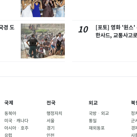
국경 도
[포토] 영화 '원스
10
한사드, 교통사고로
국제
전국
외교
북
동북아
행정자치
국방ㆍ외교
정
미국ㆍ캐나다
서울
통일
군
아시아ㆍ호주
경기
재외동포
경
유럽
인천
사