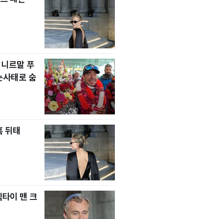
 니르말 푸
눈사태로 숨
혹 뒤태
넥타이 맨 크