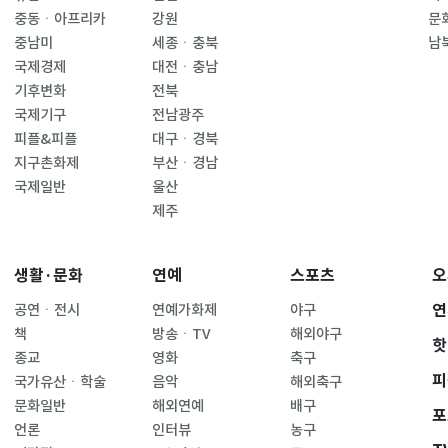
중동ㆍ아프리카
강원
문
중남미
세종ㆍ충북
남
국제경제
대전ㆍ충남
기후변화
전북
국제기구
전남광주
피플&피플
대구ㆍ경북
지구촌화제
부산ㆍ경남
국제일반
울산
제주
생활·문화
연예
스포츠
오
연
공연ㆍ전시
연예가화제
야구
책
방송ㆍTV
해외야구
핫
종교
영화
축구
피
국가유산ㆍ학술
음악
해외축구
문화일반
해외연예
배구
포
언론
인터뷰
농구