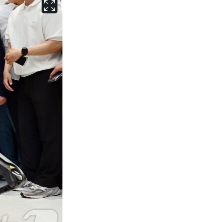
서울
31
℃
부산
29
℃
대구
30
℃
인천
33
℃
광주
30
℃
대전
29
℃
울산
29
℃
강릉
27
℃
제주
27
℃