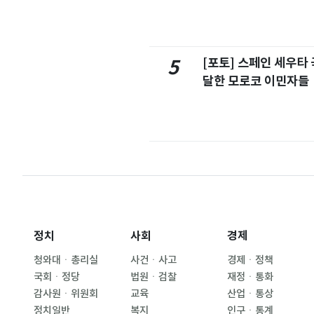
[포토] 스페인 세우타 
5
달한 모로코 이민자들
정치
사회
경제
청와대ㆍ총리실
사건ㆍ사고
경제ㆍ정책
국회ㆍ정당
법원ㆍ검찰
재정ㆍ통화
감사원ㆍ위원회
교육
산업ㆍ통상
정치일반
복지
인구ㆍ통계