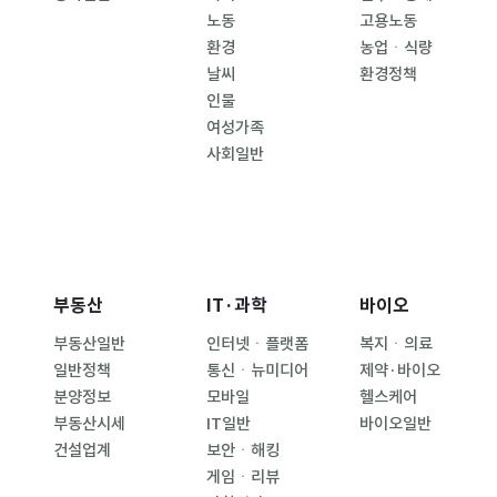
노동
고용노동
환경
농업ㆍ식량
날씨
환경정책
인물
여성가족
사회일반
부동산
IT·과학
바이오
부동산일반
인터넷ㆍ플랫폼
복지ㆍ의료
일반정책
통신ㆍ뉴미디어
제약·바이오
분양정보
모바일
헬스케어
부동산시세
IT일반
바이오일반
건설업계
보안ㆍ해킹
게임ㆍ리뷰