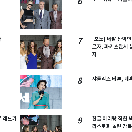
6
빠
[포토] 네팔 산악인
7
르자, 파키스탄서 
져
샤를리즈 테론, 매
8
' 레드카
한글 아리랑 적힌 
9
리스토퍼 놀란 감독