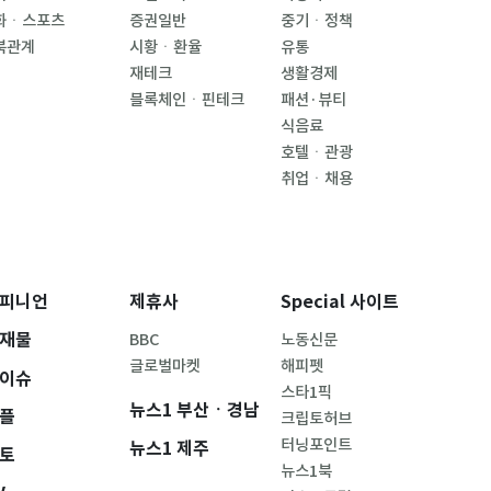
화ㆍ스포츠
증권일반
중기ㆍ정책
북관계
시황ㆍ환율
유통
재테크
생활경제
블록체인ㆍ핀테크
패션·뷰티
식음료
호텔ㆍ관광
취업ㆍ채용
피니언
제휴사
Special 사이트
재물
BBC
노동신문
글로벌마켓
해피펫
이슈
스타1픽
뉴스1 부산ㆍ경남
플
크립토허브
터닝포인트
뉴스1 제주
토
뉴스1북