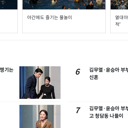
야간에도 즐기는 물놀이
열대야
적'
 챙기는
김무열·윤승아 부부
6
신혼
김무열·윤승아 부부,
7
고 청담동 나들이