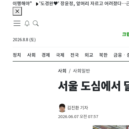
 이행해야"
'도경완♥' 장윤정, 앞머리 자르고 어려졌다…근황 공개
크
2026.8.8 (토)
정치
사회
경제
국제
전국
외교
북한
금융ㆍ
사회
사회일반
서울 도심에서 
김진환 기자
2026.06.07 오전 07:57