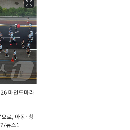
서울
26
℃
부산
29
℃
대구
28
℃
인천
29
℃
광주
29
℃
대전
28
℃
울산
28
℃
강릉
21
℃
026 마인드마라
제주
30
℃
'으로, 아동·청
.7/뉴스1