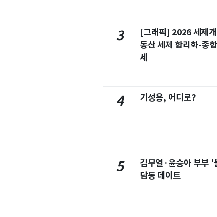
[그래픽] 2026 세제
3
동산 세제 합리화-종
세
기성용, 어디로?
4
김무열·윤승아 부부 '
5
담동 데이트