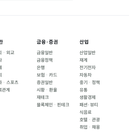
한
금융·증권
산업
치ㆍ외교
금융일반
산업일반
사
금융정책
재계
제
은행
전기전자
회
보험ㆍ카드
자동차
화ㆍ스포츠
증권일반
중기ㆍ정책
북관계
시황ㆍ환율
유통
재테크
생활경제
블록체인ㆍ핀테크
패션·뷰티
식음료
호텔ㆍ관광
취업ㆍ채용