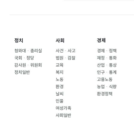
정치
사회
경제
청와대ㆍ총리실
사건ㆍ사고
경제ㆍ정책
국회ㆍ정당
법원ㆍ검찰
재정ㆍ통화
감사원ㆍ위원회
교육
산업ㆍ통상
정치일반
복지
인구ㆍ통계
노동
고용노동
환경
농업ㆍ식량
날씨
환경정책
인물
여성가족
사회일반