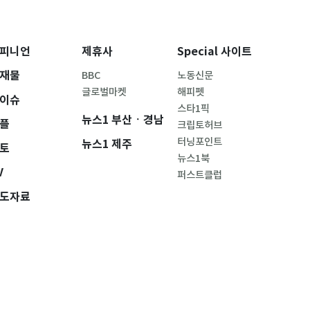
피니언
제휴사
Special 사이트
재물
BBC
노동신문
글로벌마켓
해피펫
이슈
스타1픽
뉴스1 부산ㆍ경남
플
크립토허브
터닝포인트
뉴스1 제주
토
뉴스1북
V
퍼스트클럽
도자료