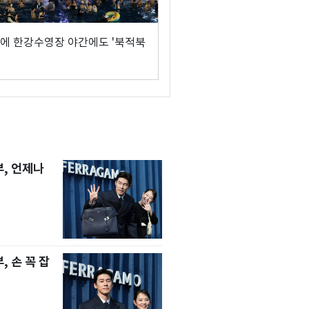
에 한강수영장 야간에도 '북적북
, 언제나
 손 꼭 잡