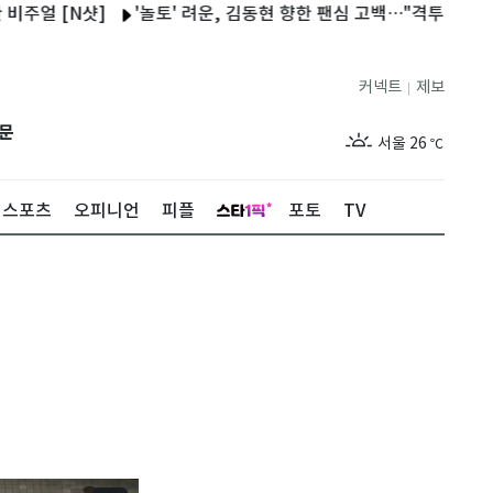
 [N샷]
'놀토' 려운, 김동현 향한 팬심 고백…"격투기 매력에 흠
커넥트
제보
|
제주
30
℃
문
서울
26
℃
부산
29
℃
스포츠
오피니언
피플
포토
TV
대구
28
℃
인천
29
℃
광주
29
℃
대전
28
℃
울산
28
℃
강릉
21
℃
제주
30
℃