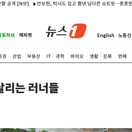
 [N샷]
안보현, 턱시도 입고 뽐낸 남다른 슈트핏…훈훈한 비주얼
립토허브
해피펫
English
노동신
|
|
증권
산업
부동산
ITㆍ과학
바이오
생활ㆍ문화
연예
달리는 러너들