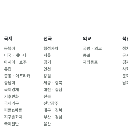
국제
전국
외교
북
동북아
행정자치
국방ㆍ외교
정
미국ㆍ캐나다
서울
통일
군
아시아ㆍ호주
경기
재외동포
경
유럽
인천
사
중동ㆍ아프리카
강원
문
중남미
세종ㆍ충북
남
국제경제
대전ㆍ충남
기후변화
전북
국제기구
전남광주
피플&피플
대구ㆍ경북
지구촌화제
부산ㆍ경남
국제일반
울산