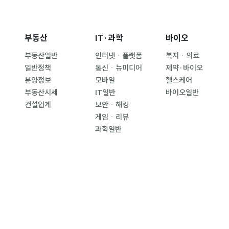
부동산
IT·과학
바이오
부동산일반
인터넷ㆍ플랫폼
복지ㆍ의료
일반정책
통신ㆍ뉴미디어
제약·바이오
분양정보
모바일
헬스케어
부동산시세
IT일반
바이오일반
건설업계
보안ㆍ해킹
게임ㆍ리뷰
과학일반