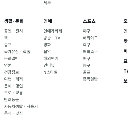
제주
생활·문화
연예
스포츠
오
연
공연ㆍ전시
연예가화제
야구
책
방송ㆍTV
해외야구
핫
종교
영화
축구
피
국가유산ㆍ학술
음악
해외축구
문화일반
해외연예
배구
포
언론
인터뷰
농구
T
건강정보
N스타일
골프
여행ㆍ레저
종목일반
보
운세ㆍ명언
도로ㆍ교통
반려동물
자동차생활ㆍ시승기
음식ㆍ맛집