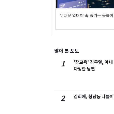
무더운 열대야 속 즐기는 물놀이
많이 본 포토
'참교육' 김무열, 아내
1
다정한 남편
김희애, 청담동 나들이
2