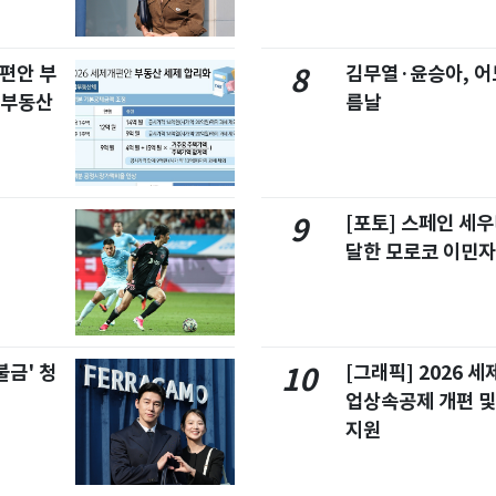
개편안 부
김무열·윤승아, 어
8
합부동산
름날
[포토] 스페인 세우
9
달한 모로코 이민
불금' 청
[그래픽] 2026 
10
업상속공제 개편 및
지원