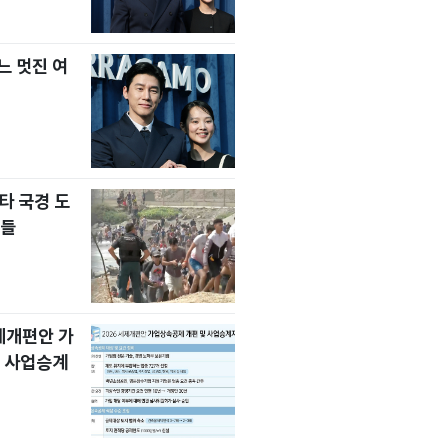
느 멋진 여
타 국경 도
자들
세제개편안 가
 사업승계