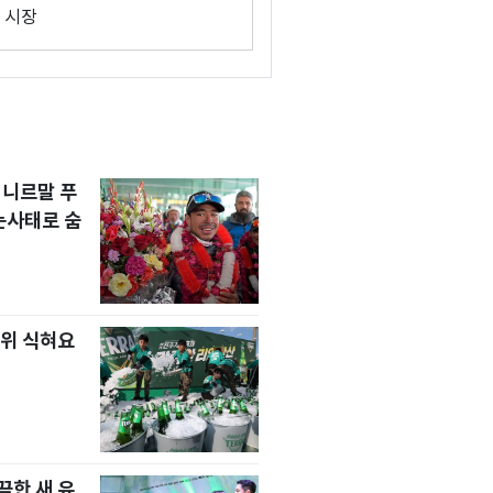
 시장
 니르말 푸
눈사태로 숨
위 식혀요
한 새 유