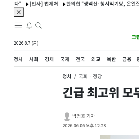
았다"
[인사] 법제처
한의협 "생맥산·청서익기탕, 온열질환 
크
2026.8.7 (금)
정치
사회
경제
국제
전국
외교
북한
금융ㆍ
정치
국회ㆍ정당
긴급 최고위 모
박정호 기자
2026.06.06 오후 12:23