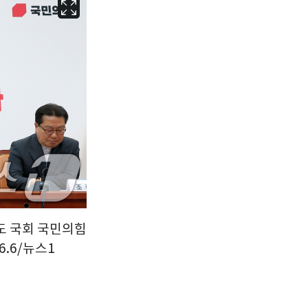
서울
36
℃
부산
34
℃
대구
39
℃
인천
37
℃
광주
37
℃
대전
36
℃
울산
33
℃
강릉
30
℃
제주
33
℃
의도 국회 국민의힘
.6/뉴스1