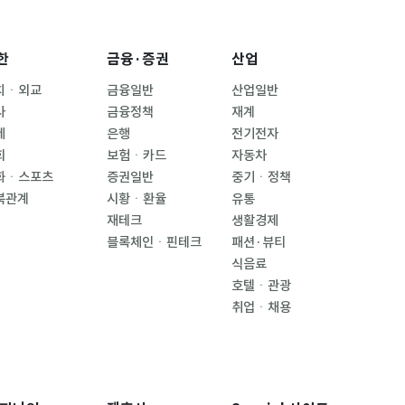
한
금융·증권
산업
치ㆍ외교
금융일반
산업일반
사
금융정책
재계
제
은행
전기전자
회
보험ㆍ카드
자동차
화ㆍ스포츠
증권일반
중기ㆍ정책
북관계
시황ㆍ환율
유통
재테크
생활경제
블록체인ㆍ핀테크
패션·뷰티
식음료
호텔ㆍ관광
취업ㆍ채용