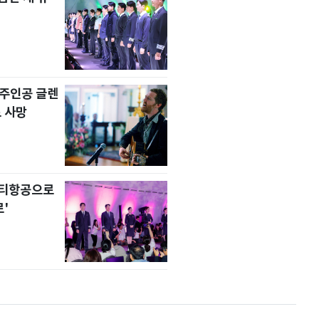
' 주인공 글렌
 사망
니티항공으로
'