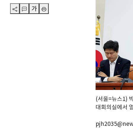
가
(서울=뉴스1) 
대회의실에서 열린
pjh2035@new