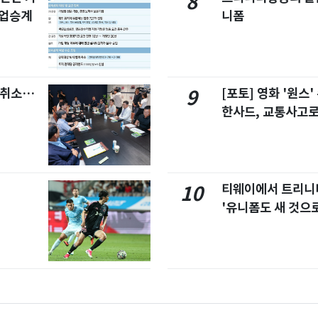
8
사업승계
니폼
염취소…
[포토] 영화 '원스
9
한사드, 교통사고로
티웨이에서 트리
10
'유니폼도 새 것으로