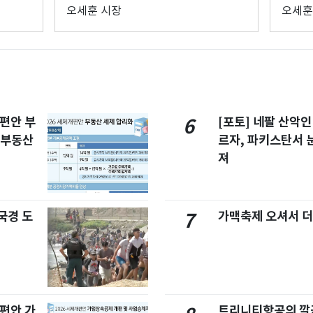
오세훈 시장
오세훈
개편안 부
[포토] 네팔 산악인
6
합부동산
르자, 파키스탄서 
져
국경 도
가맥축제 오셔서 더
7
개편안 가
트리니티항공의 깔끔