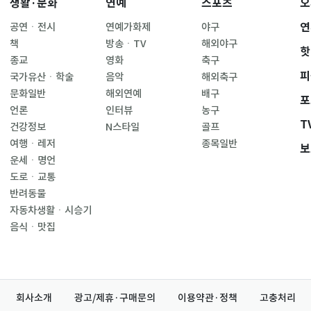
생활·문화
연예
스포츠
오
연
공연ㆍ전시
연예가화제
야구
책
방송ㆍTV
해외야구
핫
종교
영화
축구
피
국가유산ㆍ학술
음악
해외축구
문화일반
해외연예
배구
포
언론
인터뷰
농구
T
건강정보
N스타일
골프
여행ㆍ레저
종목일반
보
운세ㆍ명언
도로ㆍ교통
반려동물
자동차생활ㆍ시승기
음식ㆍ맛집
회사소개
광고/제휴·구매문의
이용약관·정책
고충처리