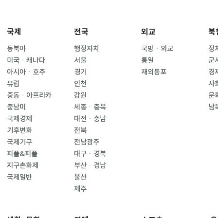
국제
전국
외교
북
동북아
행정자치
국방ㆍ외교
정
미국ㆍ캐나다
서울
통일
군
아시아ㆍ호주
경기
재외동포
경
유럽
인천
사
중동ㆍ아프리카
강원
문
중남미
세종ㆍ충북
남
국제경제
대전ㆍ충남
기후변화
전북
국제기구
전남광주
피플&피플
대구ㆍ경북
지구촌화제
부산ㆍ경남
국제일반
울산
제주