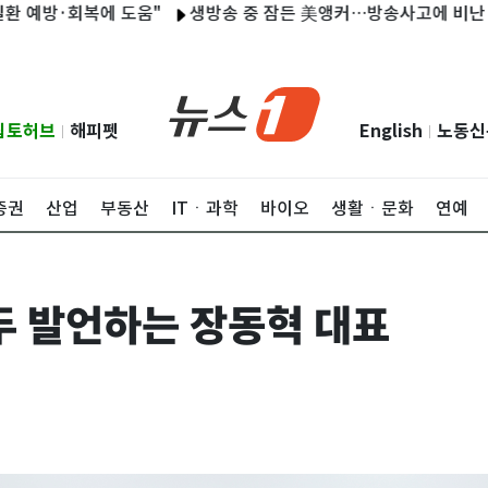
예방·회복에 도움"
생방송 중 잠든 美앵커…방송사고에 비난 대신
립토허브
해피펫
English
노동신
|
|
증권
산업
부동산
ITㆍ과학
바이오
생활ㆍ문화
연예
두 발언하는 장동혁 대표