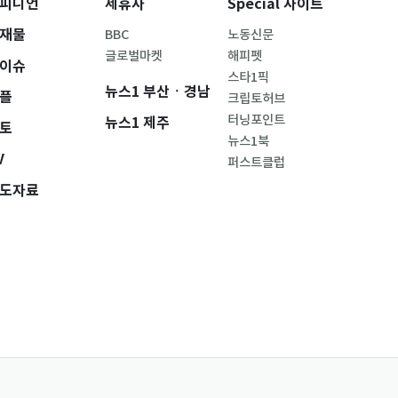
피니언
제휴사
Special 사이트
재물
BBC
노동신문
글로벌마켓
해피펫
이슈
스타1픽
뉴스1 부산ㆍ경남
플
크립토허브
터닝포인트
뉴스1 제주
토
뉴스1북
V
퍼스트클럽
도자료