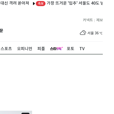
가장 뜨거운 '입추' 서울도 40도 넘어…노원 4
 격려 쏟아져
속보
커넥트
제보
|
제주
33
℃
문
서울
36
℃
부산
34
℃
스포츠
오피니언
피플
포토
TV
대구
39
℃
인천
37
℃
광주
37
℃
대전
36
℃
울산
33
℃
강릉
30
℃
제주
33
℃