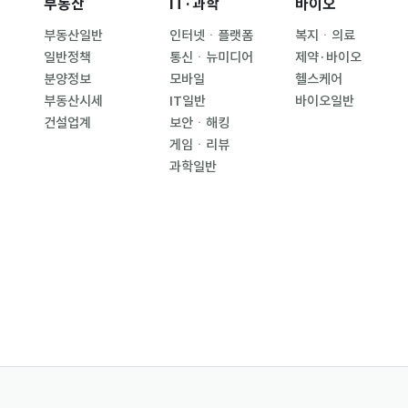
부동산
IT·과학
바이오
부동산일반
인터넷ㆍ플랫폼
복지ㆍ의료
일반정책
통신ㆍ뉴미디어
제약·바이오
분양정보
모바일
헬스케어
부동산시세
IT일반
바이오일반
건설업계
보안ㆍ해킹
게임ㆍ리뷰
과학일반