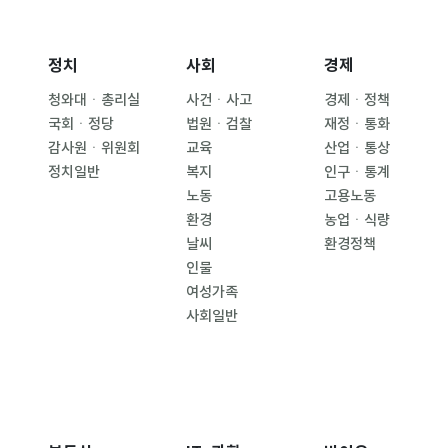
정치
사회
경제
청와대ㆍ총리실
사건ㆍ사고
경제ㆍ정책
국회ㆍ정당
법원ㆍ검찰
재정ㆍ통화
감사원ㆍ위원회
교육
산업ㆍ통상
정치일반
복지
인구ㆍ통계
노동
고용노동
환경
농업ㆍ식량
날씨
환경정책
인물
여성가족
사회일반