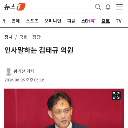
포토
문화
연예
스포츠
오피니언
피플
TV
정치
국회ㆍ정당
인사말하는 김태규 의원
황기선 기자
2026.06.05 오후 05:16