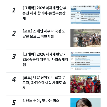
[그래픽] 2026 세제개편안 부
1
동산 세제 합리화-종합부동산
세
[포토] 스페인 세우타 국경 도
2
달한 모로코 이민자들
[그래픽] 2026 세제개편안 가
3
업상속공제 개편 및 사업승계지
원
[포토] 네팔 산악인 니르말 푸
4
르자, 파키스탄서 눈사태로 숨
져
리센느 원이, 빛나는 미소
5