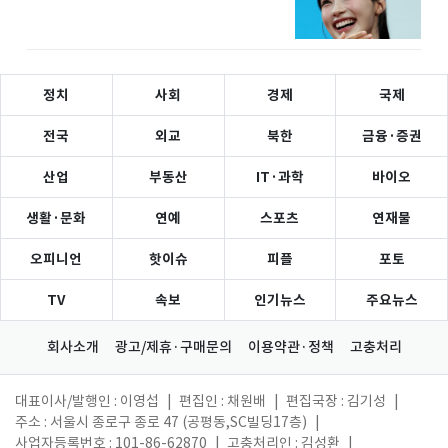
정치
사회
경제
국제
전국
외교
북한
금융·증권
산업
부동산
IT·과학
바이오
생활·문화
연예
스포츠
연재물
오피니언
핫이슈
피플
포토
TV
속보
인기뉴스
주요뉴스
회사소개
광고/제휴·구매문의
이용약관·정책
고충처리
대표이사/발행인 : 이영섭
|
편집인 : 채원배
|
편집국장 : 김기성
|
주소 : 서울시 종로구 종로 47 (공평동,SC빌딩17층)
|
사업자등록번호 : 101-86-62870
|
고충처리인 : 김성환
|