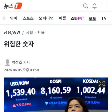
포토
문화
연예
스포츠
오피니언
피플
TV
금융/증권
시황ㆍ환율
위험한 숫자
박정호 기자
2026.06.05 오후 03:58