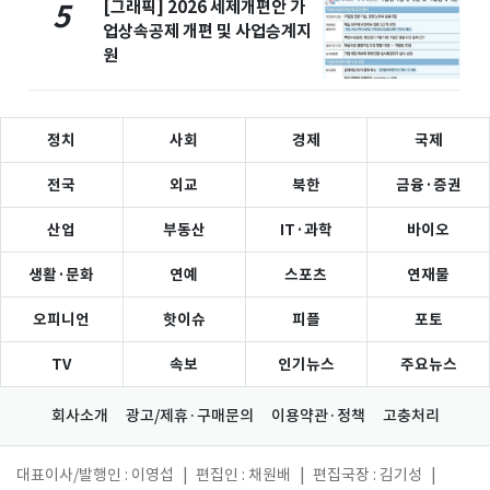
[그래픽] 2026 세제개편안 가
5
업상속공제 개편 및 사업승계지
원
정치
사회
경제
국제
전국
외교
북한
금융·증권
산업
부동산
IT·과학
바이오
생활·문화
연예
스포츠
연재물
오피니언
핫이슈
피플
포토
TV
속보
인기뉴스
주요뉴스
회사소개
광고/제휴·구매문의
이용약관·정책
고충처리
대표이사/발행인 : 이영섭
|
편집인 : 채원배
|
편집국장 : 김기성
|