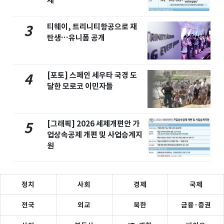
세
티웨이, 트리니티항공으로 재
3
탄생…유니폼 공개
[포토] 스페인 세우타 국경 도
4
달한 모로코 이민자들
[그래픽] 2026 세제개편안 가
5
업상속공제 개편 및 사업승계지
원
정치
사회
경제
국제
전국
외교
북한
금융·증권