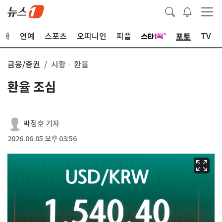
포토
문화
연예
스포츠
오피니언
피플
TV
금융/증권
시황ㆍ환율
환율 조심
박정호 기자
2026.06.05 오후 03:56