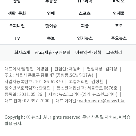
산업
부동산
IT·과학
바이오
생활·문화
연예
스포츠
연재물
오피니언
핫이슈
피플
포토
TV
속보
인기뉴스
주요뉴스
회사소개
광고/제휴·구매문의
이용약관·정책
고충처리
대표이사/발행인 : 이영섭
|
편집인 : 채원배
|
편집국장 : 김기성
|
주소 : 서울시 종로구 종로 47 (공평동,SC빌딩17층)
|
사업자등록번호 : 101-86-62870
|
고충처리인 : 김성환
|
청소년보호책임자 : 안병길
|
통신판매업신고 : 서울종로 0676호
|
등록일 : 2011. 05. 26
|
제호 : 뉴스1코리아(읽기: 뉴스원코리아)
|
대표 전화 : 02-397-7000
|
대표 이메일 :
webmaster@news1.kr
Copyright ⓒ 뉴스1. All rights reserved. 무단 사용 및 재배포, AI학습
활용 금지.