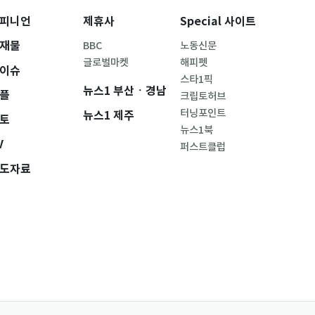
피니언
제휴사
Special 사이트
재물
BBC
노동신문
글로벌마켓
해피펫
이슈
스타1픽
뉴스1 부산ㆍ경남
플
크립토허브
터닝포인트
뉴스1 제주
토
뉴스1북
V
퍼스트클럽
도자료