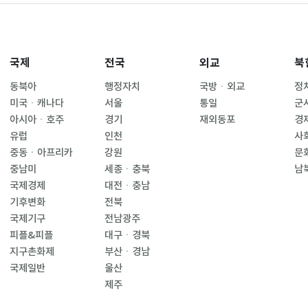
국제
전국
외교
북
동북아
행정자치
국방ㆍ외교
정
미국ㆍ캐나다
서울
통일
군
아시아ㆍ호주
경기
재외동포
경
유럽
인천
사
중동ㆍ아프리카
강원
문
중남미
세종ㆍ충북
남
국제경제
대전ㆍ충남
기후변화
전북
국제기구
전남광주
피플&피플
대구ㆍ경북
지구촌화제
부산ㆍ경남
국제일반
울산
제주