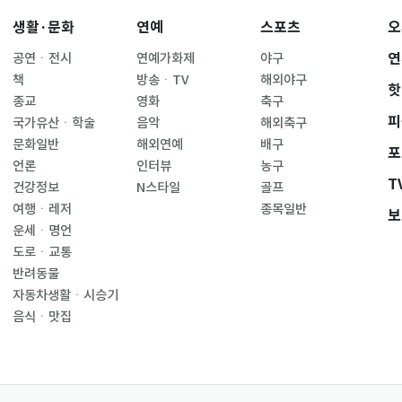
생활·문화
연예
스포츠
오
연
공연ㆍ전시
연예가화제
야구
책
방송ㆍTV
해외야구
핫
종교
영화
축구
피
국가유산ㆍ학술
음악
해외축구
문화일반
해외연예
배구
포
언론
인터뷰
농구
T
건강정보
N스타일
골프
여행ㆍ레저
종목일반
보
운세ㆍ명언
도로ㆍ교통
반려동물
자동차생활ㆍ시승기
음식ㆍ맛집