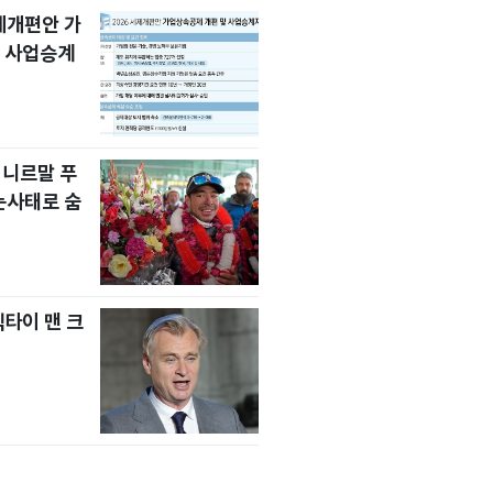
세제개편안 가
 사업승계
 니르말 푸
눈사태로 숨
넥타이 맨 크