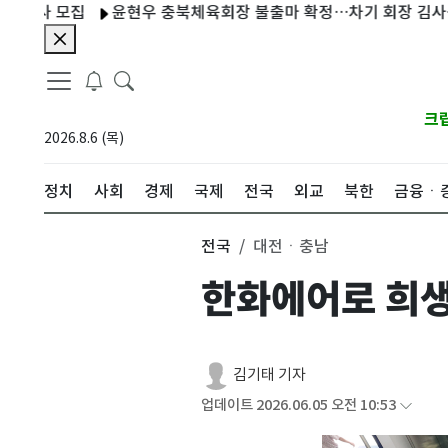
 모집
윤현우 충북체육회장 불출마 확정…차기 회장 김사석 레슬
크
2026.8.6 (목)
정치
사회
경제
국제
전국
외교
북한
금융ㆍ
전국
대전ㆍ충남
한화에어로 희생
김기태 기자
업데이트 2026.06.05 오전 10:53