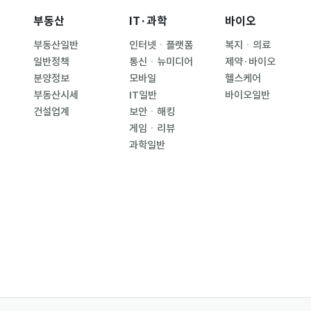
부동산
IT·과학
바이오
부동산일반
인터넷ㆍ플랫폼
복지ㆍ의료
일반정책
통신ㆍ뉴미디어
제약·바이오
분양정보
모바일
헬스케어
부동산시세
IT일반
바이오일반
건설업계
보안ㆍ해킹
게임ㆍ리뷰
과학일반