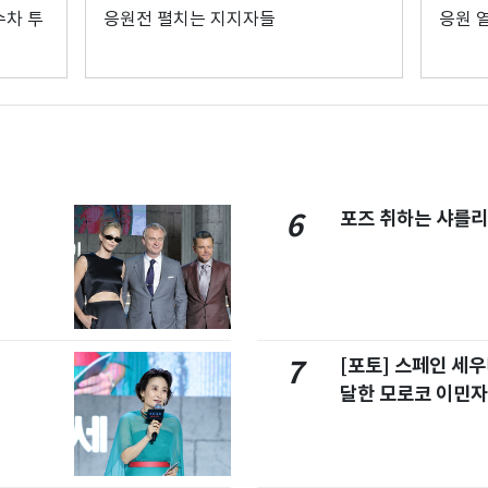
수차 투
응원전 펼치는 지지자들
응원 
포즈 취하는 샤를리
6
[포토] 스페인 세우
7
달한 모로코 이민