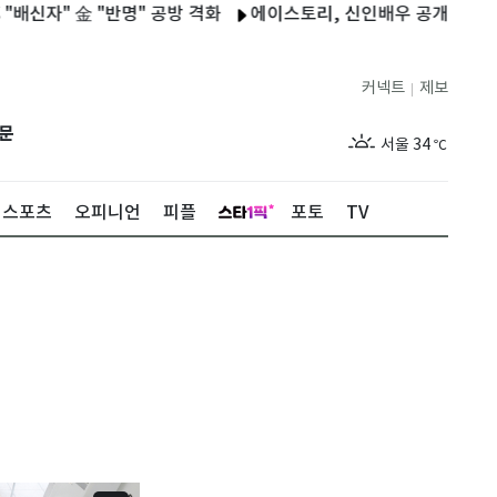
 金 "반명" 공방 격화
에이스토리, 신인배우 공개 오디션 연다
커넥트
제보
|
제주
30
℃
문
서울
34
℃
부산
33
℃
스포츠
오피니언
피플
포토
TV
대구
34
℃
인천
35
℃
광주
34
℃
대전
34
℃
울산
32
℃
강릉
30
℃
제주
30
℃