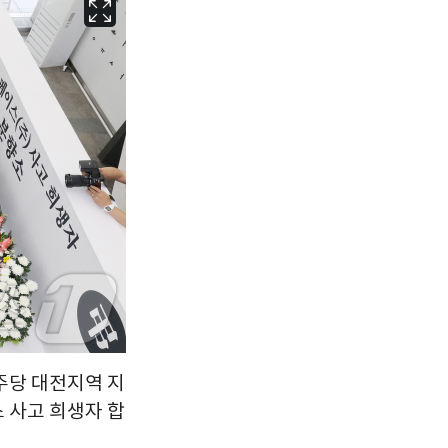
서울
34
℃
부산
33
℃
대구
34
℃
인천
35
℃
광주
34
℃
대전
34
℃
울산
32
℃
강릉
30
℃
제주
30
℃
주당 대전지역 지
 사고 희생자 합