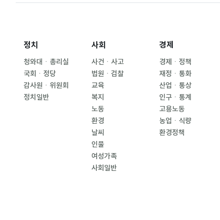
정치
사회
경제
청와대ㆍ총리실
사건ㆍ사고
경제ㆍ정책
국회ㆍ정당
법원ㆍ검찰
재정ㆍ통화
감사원ㆍ위원회
교육
산업ㆍ통상
정치일반
복지
인구ㆍ통계
노동
고용노동
환경
농업ㆍ식량
날씨
환경정책
인물
여성가족
사회일반