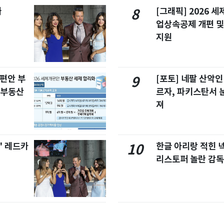
빠
[그래픽] 2026 
8
업상속공제 개편 및
지원
개편안 부
[포토] 네팔 산악인
9
합부동산
르자, 파키스탄서 
져
' 레드카
한글 아리랑 적힌 
10
리스토퍼 놀란 감독