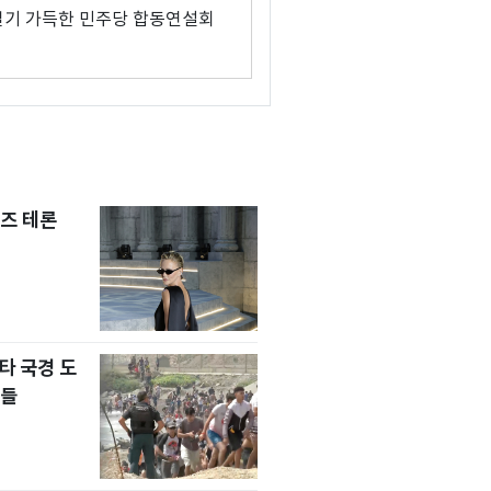
열기 가득한 민주당 합동연설회
즈 테론
타 국경 도
자들