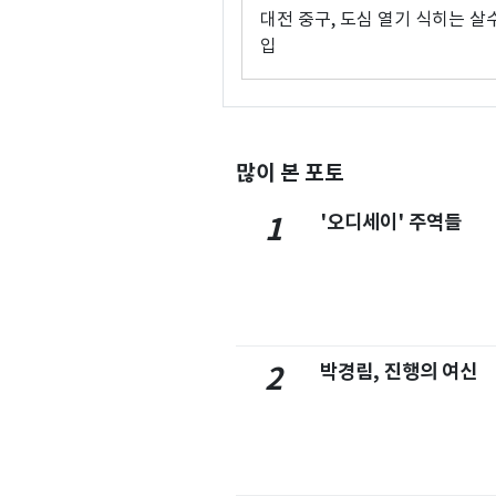
대전 중구, 도심 열기 식히는 살
입
많이 본 포토
'오디세이' 주역들
1
박경림, 진행의 여신
2