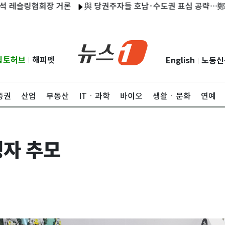
링협회장 거론
與 당권주자들 호남·수도권 표심 공략…鄭 "배신자"
립토허브
해피펫
English
노동신
|
|
증권
산업
부동산
ITㆍ과학
바이오
생활ㆍ문화
연예
자 추모