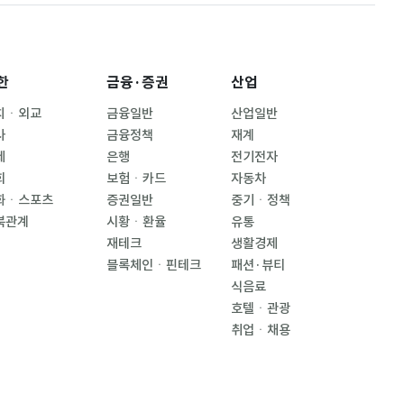
한
금융·증권
산업
치ㆍ외교
금융일반
산업일반
사
금융정책
재계
제
은행
전기전자
회
보험ㆍ카드
자동차
화ㆍ스포츠
증권일반
중기ㆍ정책
북관계
시황ㆍ환율
유통
재테크
생활경제
블록체인ㆍ핀테크
패션·뷰티
식음료
호텔ㆍ관광
취업ㆍ채용