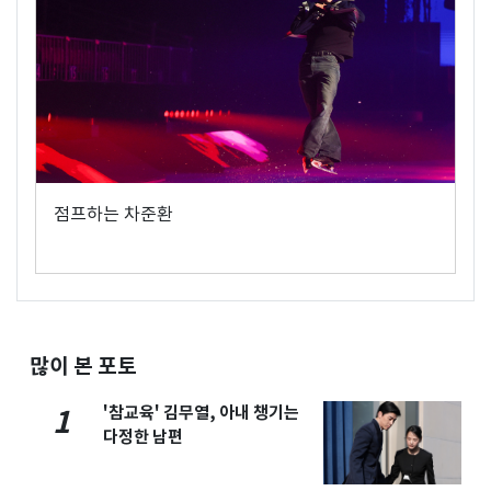
점프하는 차준환
많이 본 포토
'참교육' 김무열, 아내 챙기는
1
다정한 남편