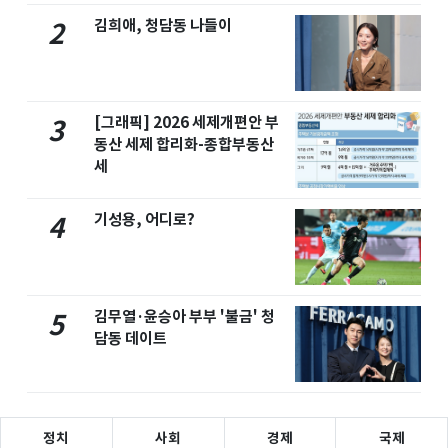
김희애, 청담동 나들이
2
[그래픽] 2026 세제개편안 부
3
동산 세제 합리화-종합부동산
세
기성용, 어디로?
4
김무열·윤승아 부부 '불금' 청
5
담동 데이트
정치
사회
경제
국제