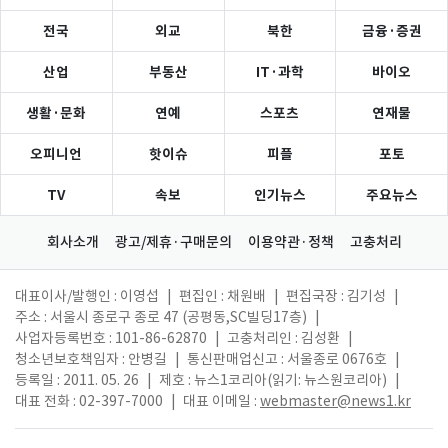
전국
외교
북한
금융·증권
산업
부동산
IT·과학
바이오
생활·문화
연예
스포츠
연재물
오피니언
핫이슈
피플
포토
TV
속보
인기뉴스
주요뉴스
회사소개
광고/제휴·구매문의
이용약관·정책
고충처리
대표이사/발행인 : 이영섭
|
편집인 : 채원배
|
편집국장 : 김기성
|
주소 : 서울시 종로구 종로 47 (공평동,SC빌딩17층)
|
사업자등록번호 : 101-86-62870
|
고충처리인 : 김성환
|
청소년보호책임자 : 안병길
|
통신판매업신고 : 서울종로 0676호
|
등록일 : 2011. 05. 26
|
제호 : 뉴스1코리아(읽기: 뉴스원코리아)
|
대표 전화 : 02-397-7000
|
대표 이메일 :
webmaster@news1.kr